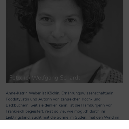
Anne-Katrin Weber ist Köchin, Ernährungswissenschaftlerin,
Foodstylistin und Autorin von zahlreichen Koch- und
Backbüchern. Seit sie denken kann, ist die Hamburgerin von
Frankreich begeistert, reist so viel wie möglich durch ihr
Lieblingsland, sucht mal die Sonne im Süden, mal den Wind im
Norden, immer aber buttrige Croissants, aromatischen Käse und