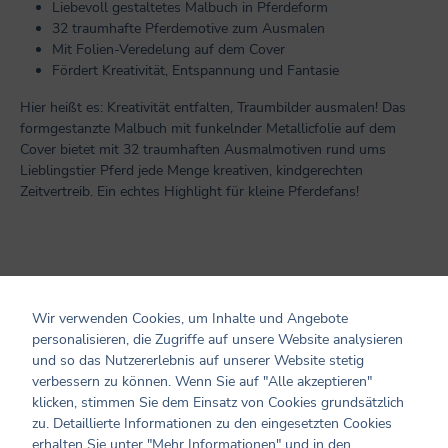
Liebevoll gestaltetes Malbuch in Pferdeform
32 traumhafte Pferdemotive zum Ausmalen
Mit Folien-Veredelung auf dem Cover
Fördert Kreativität, Entspannung und Fantasie
Hier heißt es: Kreativität entfalten, Traumbilder ausmalen! Das
formgestanzte Malbuch mit funkelnder Metallicfolie auf dem
Cover bietet mit 32 traumhaften Ausmalmotiven rund ums
Lieblingstier Pferd jede Menge kreativen, kindgerechten
Zeitvertreib. Ein echtes Highlight für kleine Pferdefans!
Produktinformationen
Wir verwenden Cookies, um Inhalte und Angebote
personalisieren, die Zugriffe auf unsere Website analysieren
Altersempfehlung: ab 8 Jahren
und so das Nutzererlebnis auf unserer Website stetig
Seiten: 32
verbessern zu können. Wenn Sie auf "Alle akzeptieren"
Format: 19 x 19
klicken, stimmen Sie dem Einsatz von Cookies grundsätzlich
Cover: Broschur
zu. Detaillierte Informationen zu den eingesetzten Cookies
Einband: mit Folie und Formstanzung
erhalten Sie unter "Mehr Informationen" und in den