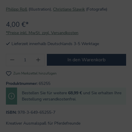
Philipp Roß
(Illustration),
Christiane Slawik
(Fotografie)
4,00 €*
*Preise inkl. MwSt. zzgl. Versandkosten
Lieferzeit innerhalb Deutschlands 3-5 Werktage
Produkt Anzahl: Gib den gewünschten Wert
In den Warenkorb
Zum Merkzettel hinzufügen
Produktnummer:
65255
Bestellen Sie für weitere
68,99 €
und Sie erhalten Ihre
Bestellung versandkostenfrei.
ISBN:
978-3-649-65255-7
Kreativer Ausmalspaß für Pferdefreunde