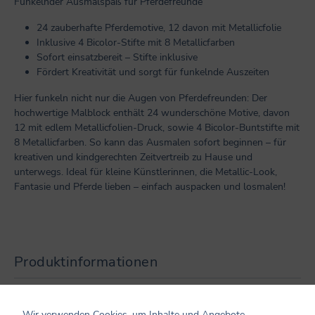
Funkelnder Ausmalspaß für Pferdefreunde
24 zauberhafte Pferdemotive, 12 davon mit Metallicfolie
Inklusive 4 Bicolor-Stifte mit 8 Metallicfarben
Sofort einsatzbereit – Stifte inklusive
Fördert Kreativität und sorgt für funkelnde Auszeiten
Hier funkeln nicht nur die Augen von Pferdefreunden: Der
hochwertige Malblock enthält 24 wunderschöne Motive, davon
12 mit edlem Metallicfolien-Druck, sowie 4 Bicolor-Buntstifte mit
8 Metallicfarben. So kann das Ausmalen sofort beginnen – für
kreativen und kindgerechten Zeitvertreib zu Hause und
unterwegs. Ideal für kleine Künstlerinnen, die Metallic-Look,
Fantasie und Pferde lieben – einfach auspacken und losmalen!
Produktinformationen
Altersempfehlung: ab 8 Jahren
Seiten: 48
Wir verwenden Cookies, um Inhalte und Angebote