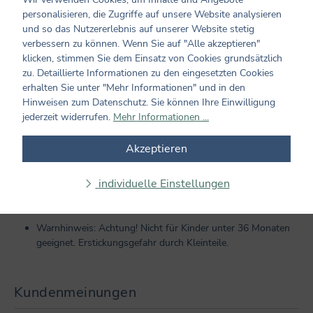
Format: 23 x 23
personalisieren, die Zugriffe auf unsere Website analysieren
Cover: Broschur
und so das Nutzererlebnis auf unserer Website stetig
Einband: mit Goldfolie
verbessern zu können. Wenn Sie auf "Alle akzeptieren"
Ausstattung: mit Goldfolie und Pappverstärkung
klicken, stimmen Sie dem Einsatz von Cookies grundsätzlich
Beigaben: mit 4 Bicolor-Stiften (8 Metallic-Farben)
zu. Detaillierte Informationen zu den eingesetzten Cookies
Hersteller und verantwortliche Person:
erhalten Sie unter "Mehr Informationen" und in den
Coppenrath Verlag GmbH & Co. KG
Hinweisen zum Datenschutz. Sie können Ihre Einwilligung
Hafenweg 30
jederzeit widerrufen.
Mehr Informationen ...
48155 Münster
info@coppenrath.de
Akzeptieren
individuelle Einstellungen
Hinweise
Warnhinweis: Achtung! Nicht für Kinder unter 36 Monaten
geeignet. Erstickungsgefahr durch Kleinteile.
Kundenmeinungen