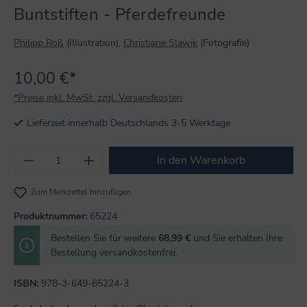
Buntstiften - Pferdefreunde
Philipp Roß
(Illustration),
Christiane Slawik
(Fotografie)
10,00 €*
*Preise inkl. MwSt. zzgl. Versandkosten
Lieferzeit innerhalb Deutschlands 3-5 Werktage
Produkt Anzahl: Gib den gewünschten Wert
In den Warenkorb
Zum Merkzettel hinzufügen
Produktnummer:
65224
Bestellen Sie für weitere
68,99 €
und Sie erhalten Ihre
Bestellung versandkostenfrei.
ISBN:
978-3-649-65224-3