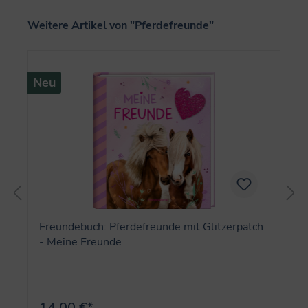
Produktgalerie überspringen
Weitere Artikel von "Pferdefreunde"
Neu
Freundebuch: Pferdefreunde mit Glitzerpatch
- Meine Freunde
14,00 €*