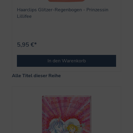
Haarclips Glitzer-Regenbogen - Prinzessin
Lillifee
5,95 €*
In den Warenkorb
Produktgalerie überspringen
Alle Titel dieser Reihe