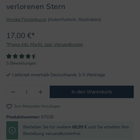
verlorenen Stern
Monika Finsterbusch
(Autor/Autorin, Illustration)
17,00 €*
*Preise inkl. MwSt. zzgl. Versandkosten
Durchschnittliche Bewertung von 4.6 von 5 Sternen
5 Bewertungen
Lieferzeit innerhalb Deutschlands 3-5 Werktage
Produkt Anzahl: Gib den gewünschten Wert
In den Warenkorb
Zum Merkzettel hinzufügen
Produktnummer:
67028
Bestellen Sie für weitere
68,99 €
und Sie erhalten Ihre
Bestellung versandkostenfrei.