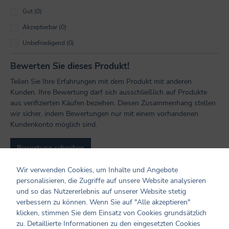
Gut (0)
Akzeptierbar (0)
Unbefriedigend (0)
Bewerten Sie dieses Produkt!
Teilen Sie Ihre Erfahrungen mit dem Produkt mit anderen
Kunden. Ihre Bewertung darf sich ausschließlich auf Produkte
aus verifizierten Käufen beziehen. Diesen Zusammenhang stellen
wir sicher, indem Bewertungen nur mit einem vorhandenen
Kundenkonto möglich sind.
Bewertung schreiben
Wir verwenden Cookies, um Inhalte und Angebote
Bewertungen nur in der aktuellen Sprache anzeigen.
personalisieren, die Zugriffe auf unsere Website analysieren
und so das Nutzererlebnis auf unserer Website stetig
Sortiert nach
verbessern zu können. Wenn Sie auf "Alle akzeptieren"
klicken, stimmen Sie dem Einsatz von Cookies grundsätzlich
zu. Detaillierte Informationen zu den eingesetzten Cookies
5
Bewertungen