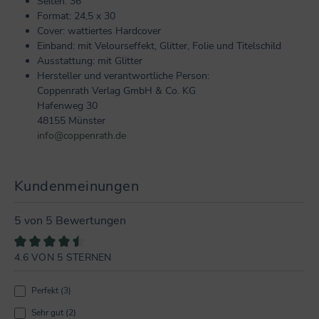
Seiten: 36
Format: 24,5 x 30
Cover: wattiertes Hardcover
Einband: mit Velourseffekt, Glitter, Folie und Titelschild
Ausstattung: mit Glitter
Hersteller und verantwortliche Person:
Coppenrath Verlag GmbH & Co. KG
Hafenweg 30
48155 Münster
info@coppenrath.de
Kundenmeinungen
5 von 5 Bewertungen
4.6 VON 5 STERNEN
Durchschnittliche Bewertung von 4.6 von 5 Sternen
Perfekt (3)
Sehr gut (2)