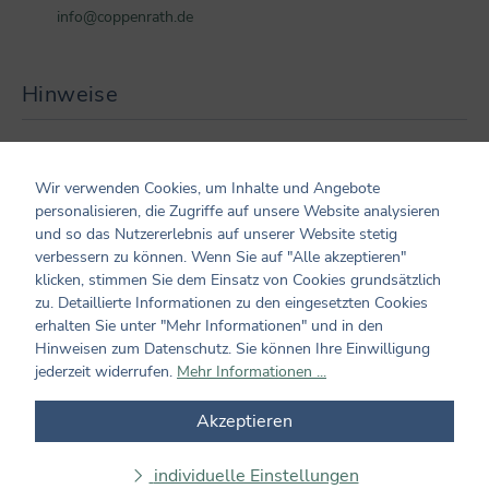
info@coppenrath.de
Hinweise
Warnhinweis: Achtung! Kunststoffbeutel können gefährlich
sein. Um Erstickungsgefahr zu vermeiden, halten Sie diese
Wir verwenden Cookies, um Inhalte und Angebote
Verpackung von Babys und Kindern fern.
personalisieren, die Zugriffe auf unsere Website analysieren
und so das Nutzererlebnis auf unserer Website stetig
verbessern zu können. Wenn Sie auf "Alle akzeptieren"
Kundenmeinungen
klicken, stimmen Sie dem Einsatz von Cookies grundsätzlich
zu. Detaillierte Informationen zu den eingesetzten Cookies
0 von 0 Bewertungen
erhalten Sie unter "Mehr Informationen" und in den
Hinweisen zum Datenschutz. Sie können Ihre Einwilligung
jederzeit widerrufen.
Mehr Informationen ...
Bewerten Sie dieses Produkt!
Durchschnittliche Bewertung von 0 von 5 Sternen
Teilen Sie Ihre Erfahrungen mit dem Produkt mit anderen
Akzeptieren
Kunden. Ihre Bewertung darf sich ausschließlich auf Produkte
aus verifizierten Käufen beziehen. Diesen Zusammenhang stellen
individuelle Einstellungen
wir sicher, indem Bewertungen nur mit einem vorhandenen