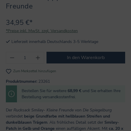
Freunde
34,95 €*
*Preise inkl. MwSt. zzgl. Versandkosten
Lieferzeit innerhalb Deutschlands 3-5 Werktage
Produkt Anzahl: Gib den gewünschten Wert
In den Warenkorb
Zum Merkzettel hinzufügen
Produktnummer:
23261
Bestellen Sie für weitere
68,99 €
und Sie erhalten Ihre
Bestellung versandkostenfrei.
Der
Rucksack Smiley- Kleine Freunde
von
Die Spiegelburg
verbindet
beige Grundfarbe mit hellblauen Streifen und
dunkelblauen Trägern
. Als fröhliches Detail setzt der
Smiley-
Patch in Gelb und Orange
einen auffälligen Akzent. Mit
ca. 20 x