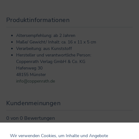
Produktinformationen
Altersempfehlung: ab 2 Jahren
Maße/ Gewicht/ Inhalt: ca. 16 x 11 x 5 cm
Verarbeitung: aus Kunststoff
Hersteller und verantwortliche Person:
Coppenrath Verlag GmbH & Co. KG
Hafenweg 30
48155 Münster
info@coppenrath.de
Kundenmeinungen
0 von 0 Bewertungen
Bewerten Sie dieses Produkt!
Durchschnittliche Bewertung von 0 von 5 Sternen
Wir verwenden Cookies, um Inhalte und Angebote