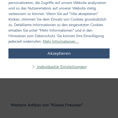
personalisieren, die Zugriffe auf unsere Website analysieren
Teilen Sie Ihre Erfahrungen mit dem Produkt mit anderen
und so das Nutzererlebnis auf unserer Website stetig
Kunden. Ihre Bewertung darf sich ausschließlich auf Produkte
verbessern zu können. Wenn Sie auf "Alle akzeptieren"
aus verifizierten Käufen beziehen. Diesen Zusammenhang stellen
klicken, stimmen Sie dem Einsatz von Cookies grundsätzlich
wir sicher, indem Bewertungen nur mit einem vorhandenen
zu. Detaillierte Informationen zu den eingesetzten Cookies
Kundenkonto möglich sind.
erhalten Sie unter "Mehr Informationen" und in den
Hinweisen zum Datenschutz. Sie können Ihre Einwilligung
Bewertung schreiben
jederzeit widerrufen.
Mehr Informationen ...
Bewertungen nur in der aktuellen Sprache anzeigen.
Akzeptieren
individuelle Einstellungen
Keine Bewertungen gefunden. Teilen Sie Ihre
Erfahrungen mit anderen.
Produktgalerie überspringen
Weitere Artikel von "Kleine Freunde"