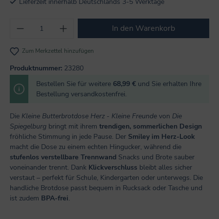
Lieferzeit innerhalb Deutschlands 3-5 Werktage
Produkt Anzahl: Gib den gewünschten Wert
In den Warenkorb
Zum Merkzettel hinzufügen
Produktnummer:
23280
Bestellen Sie für weitere
68,99 €
und Sie erhalten Ihre
Bestellung versandkostenfrei.
Die
Kleine Butterbrotdose Herz - Kleine Freunde
von
Die
Spiegelburg
bringt mit ihrem
trendigen, sommerlichen Design
fröhliche Stimmung in jede Pause. Der
Smiley im Herz-Look
macht die Dose zu einem echten Hingucker, während die
stufenlos verstellbare Trennwand
Snacks und Brote sauber
voneinander trennt. Dank
Klickverschluss
bleibt alles sicher
verstaut – perfekt für Schule, Kindergarten oder unterwegs. Die
handliche Brotdose passt bequem in Rucksack oder Tasche und
ist zudem
BPA-frei
.