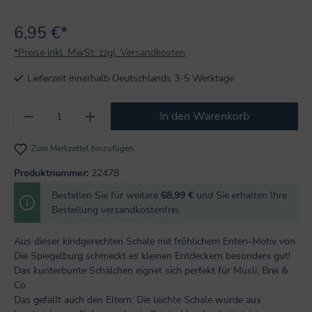
6,95 €*
*Preise inkl. MwSt. zzgl. Versandkosten
Lieferzeit innerhalb Deutschlands 3-5 Werktage
Produkt Anzahl: Gib den gewünschten Wert
In den Warenkorb
Zum Merkzettel hinzufügen
Produktnummer:
22478
Bestellen Sie für weitere
68,99 €
und Sie erhalten Ihre
Bestellung versandkostenfrei.
Aus dieser kindgerechten Schale mit fröhlichem Enten-Motiv von
Die Spiegelburg schmeckt es kleinen Entdeckern besonders gut!
Das kunterbunte Schälchen eignet sich perfekt für Müsli, Brei &
Co.
Das gefällt auch den Eltern: Die leichte Schale wurde aus