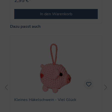
2,95 €*
In den Warenkorb
Produktgalerie überspringen
Dazu passt auch
Kleines Häkelschwein - Viel Glück