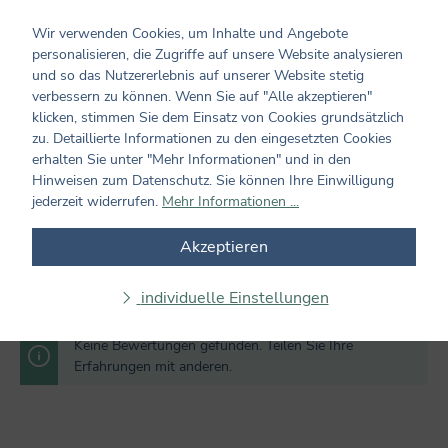
0 von 0 Bewertungen
Wir verwenden Cookies, um Inhalte und Angebote
personalisieren, die Zugriffe auf unsere Website analysieren
Bewerten Sie dieses Produkt!
Durchschnittliche Bewertung von 0 von 5 Sternen
und so das Nutzererlebnis auf unserer Website stetig
verbessern zu können. Wenn Sie auf "Alle akzeptieren"
Teilen Sie Ihre Erfahrungen mit dem Produkt mit anderen
klicken, stimmen Sie dem Einsatz von Cookies grundsätzlich
Kunden. Ihre Bewertung darf sich ausschließlich auf Produkte
zu. Detaillierte Informationen zu den eingesetzten Cookies
aus verifizierten Käufen beziehen. Diesen Zusammenhang stellen
erhalten Sie unter "Mehr Informationen" und in den
wir sicher, indem Bewertungen nur mit einem vorhandenen
Hinweisen zum Datenschutz. Sie können Ihre Einwilligung
Kundenkonto möglich sind.
jederzeit widerrufen.
Mehr Informationen ...
Bewertung schreiben
Akzeptieren
Bewertungen nur in der aktuellen Sprache anzeigen.
individuelle Einstellungen
Keine Bewertungen gefunden. Teilen Sie Ihre
Erfahrungen mit anderen.