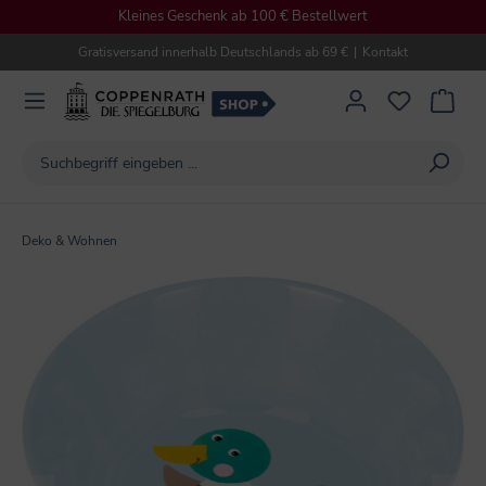
Kleines Geschenk ab 100 € Bestellwert
alt springen
Gratisversand innerhalb Deutschlands ab 69 €
|
Kontakt
Deko & Wohnen
Bildergalerie überspringen