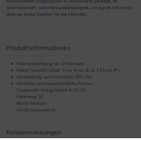
bruchsicherem Polypropylen in Deutschland gefertigt, ist
spülmaschinen- und mikrowellengeeignet und eignet sich somit
ideal als erstes Geschirr für die Kleinsten.
Produktinformationen
Altersempfehlung: ab 12 Monaten
Maße/ Gewicht/ Inhalt: P>ca. 4 cm, Ø ca. 13,5 cm /P>
Verarbeitung: aus Kunststoff, BPA frei
Hersteller und verantwortliche Person:
Coppenrath Verlag GmbH & Co. KG
Hafenweg 30
48155 Münster
info@coppenrath.de
Kundenmeinungen