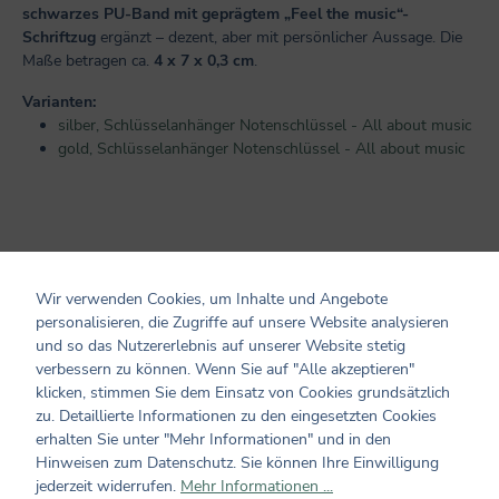
schwarzes PU-Band mit geprägtem „Feel the music“-
Schriftzug
ergänzt – dezent, aber mit persönlicher Aussage. Die
Maße betragen ca.
4 x 7 x 0,3 cm
.
Varianten:
silber, Schlüsselanhänger Notenschlüssel - All about music
gold, Schlüsselanhänger Notenschlüssel - All about music
Produktinformationen
Wir verwenden Cookies, um Inhalte und Angebote
personalisieren, die Zugriffe auf unsere Website analysieren
Maße/ Gewicht/ Inhalt: ca. 4 x 11 x 2 cm
und so das Nutzererlebnis auf unserer Website stetig
Verarbeitung: aus Metall und Kunststoff / Verpackung mit
verbessern zu können. Wenn Sie auf "Alle akzeptieren"
Goldfolie
klicken, stimmen Sie dem Einsatz von Cookies grundsätzlich
Hersteller und verantwortliche Person:
zu. Detaillierte Informationen zu den eingesetzten Cookies
Coppenrath Verlag GmbH & Co. KG
erhalten Sie unter "Mehr Informationen" und in den
Hafenweg 30
Hinweisen zum Datenschutz. Sie können Ihre Einwilligung
48155 Münster
jederzeit widerrufen.
Mehr Informationen ...
info@coppenrath.de