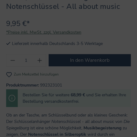
Notenschlüssel - All about music
9,95 €*
*Preise inkl. MwSt. zzgl. Versandkosten
Lieferzeit innerhalb Deutschlands 3-5 Werktage
Produkt Anzahl: Gib den gewünschten Wert
In den Warenkorb
Zum Merkzettel hinzufügen
Produktnummer:
992323101
Bestellen Sie für weitere
68,99 €
und Sie erhalten Ihre
Bestellung versandkostenfrei.
Ob an der Tasche, am Schlüsselbund oder als kleines Geschenk:
Der
Schlüsselanhänger Notenschlüssel - all about music
von
Die
Spiegelburg
ist eine schöne Möglichkeit,
Musikbegeisterung
zu
zeigen. Der
Notenschlüssel in Silberoptik
wird durch ein