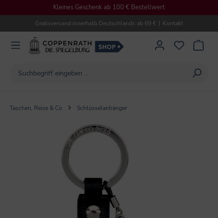
Kleines Geschenk ab 100 € Bestellwert
alt springen
Gratisversand innerhalb Deutschlands ab 69 €
|
Kontakt
Taschen, Reise & Co
Schlüsselanhänger
Bildergalerie überspringen