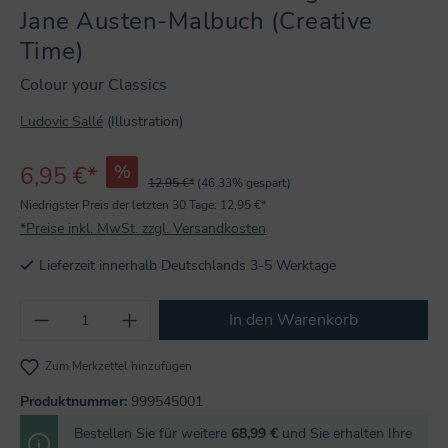
Jane Austen-Malbuch (Creative
Time)
Colour your Classics
Ludovic Sallé
(Illustration)
6,95 €*
%
12,95 €*
(46.33% gespart)
Niedrigster Preis der letzten 30 Tage: 12,95 €*
*Preise inkl. MwSt. zzgl. Versandkosten
Lieferzeit innerhalb Deutschlands 3-5 Werktage
Produkt Anzahl: Gib den gewünschten Wert
In den Warenkorb
Zum Merkzettel hinzufügen
Produktnummer:
999545001
Bestellen Sie für weitere
68,99 €
und Sie erhalten Ihre