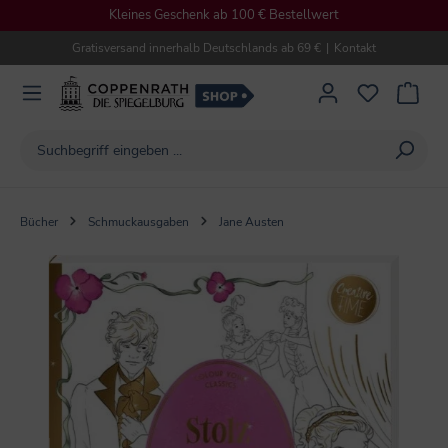
Kleines Geschenk ab 100 € Bestellwert
alt springen
Gratisversand innerhalb Deutschlands ab 69 €
|
Kontakt
Bücher
Schmuckausgaben
Jane Austen
Bildergalerie überspringen