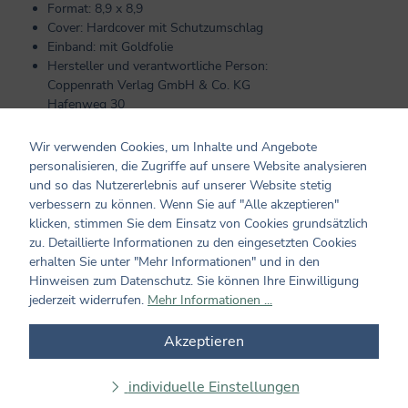
Format: 8,9 x 8,9
Cover: Hardcover mit Schutzumschlag
Einband: mit Goldfolie
Hersteller und verantwortliche Person:
Coppenrath Verlag GmbH & Co. KG
Hafenweg 30
48155 Münster
info@coppenrath.de
Wir verwenden Cookies, um Inhalte und Angebote
personalisieren, die Zugriffe auf unsere Website analysieren
und so das Nutzererlebnis auf unserer Website stetig
Kundenmeinungen
verbessern zu können. Wenn Sie auf "Alle akzeptieren"
klicken, stimmen Sie dem Einsatz von Cookies grundsätzlich
zu. Detaillierte Informationen zu den eingesetzten Cookies
0 von 0 Bewertungen
erhalten Sie unter "Mehr Informationen" und in den
Hinweisen zum Datenschutz. Sie können Ihre Einwilligung
Bewerten Sie dieses Produkt!
Durchschnittliche Bewertung von 0 von 5 Sternen
jederzeit widerrufen.
Mehr Informationen ...
Teilen Sie Ihre Erfahrungen mit dem Produkt mit anderen
Akzeptieren
Kunden. Ihre Bewertung darf sich ausschließlich auf Produkte
aus verifizierten Käufen beziehen. Diesen Zusammenhang stellen
wir sicher, indem Bewertungen nur mit einem vorhandenen
individuelle Einstellungen
Kundenkonto möglich sind.