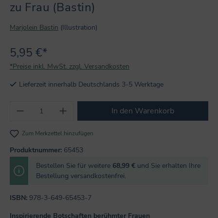
zu Frau (Bastin)
Marjolein Bastin
(Illustration)
5,95 €*
*Preise inkl. MwSt. zzgl. Versandkosten
Lieferzeit innerhalb Deutschlands 3-5 Werktage
Produkt Anzahl: Gib den gewünschten Wert
In den Warenkorb
Zum Merkzettel hinzufügen
Produktnummer:
65453
Bestellen Sie für weitere
68,99 €
und Sie erhalten Ihre
Bestellung versandkostenfrei.
ISBN:
978-3-649-65453-7
Inspirierende Botschaften berühmter Frauen