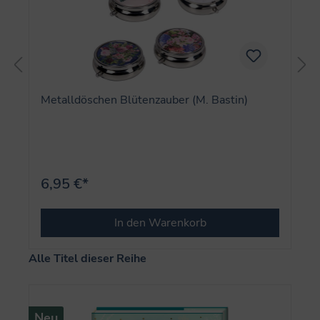
Metalldöschen Blütenzauber (M. Bastin)
6,95 €*
In den Warenkorb
Produktgalerie überspringen
Alle Titel dieser Reihe
Neu