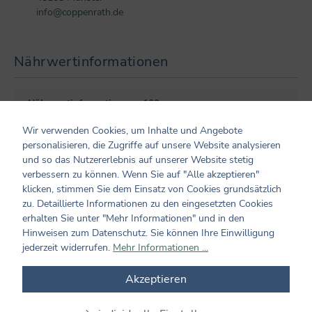
info@coppenrath.de
Nährwert­informationen
Nährwert­information pro 100 g:
Wir verwenden Cookies, um Inhalte und Angebote
personalisieren, die Zugriffe auf unsere Website analysieren
Zutaten und Allergene
und so das Nutzererlebnis auf unserer Website stetig
verbessern zu können. Wenn Sie auf "Alle akzeptieren"
Zutaten: Stearic Acid, Palmitic Acid, Lauric Acid, Zea Mays
klicken, stimmen Sie dem Einsatz von Cookies grundsätzlich
Starch, Aqua / water, Cocamidopropyl Betaine, Sodium
zu. Detaillierte Informationen zu den eingesetzten Cookies
Chloride, Aqua / water, Glycerin, Sucrose, Sorbitol, Sodium
erhalten Sie unter "Mehr Informationen" und in den
Hydroxide, Propylene Glycol, Fragrances/ Perfume,
Hinweisen zum Datenschutz. Sie können Ihre Einwilligung
Disodium Edta
jederzeit widerrufen.
Mehr Informationen ...
Akzeptieren
Kundenmeinungen