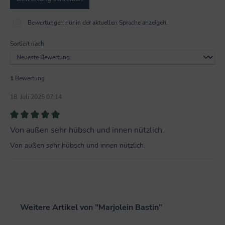
Bewertungen nur in der aktuellen Sprache anzeigen.
Sortiert nach
1
Bewertung
18. Juli 2025 07:14
Bewertung mit 5 von 5 Sternen
Von außen sehr hübsch und innen nützlich.
Von außen sehr hübsch und innen nützlich.
Produktgalerie überspringen
Weitere Artikel von "Marjolein Bastin"