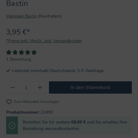
Bastin
Marjolein Bastin
(Illustration)
3,95 €*
*Preise inkl. MwSt. zzgl. Versandkosten
Durchschnittliche Bewertung von 5 von 5 Sternen
1 Bewertung
Lieferzeit innerhalb Deutschlands 3-5 Werktage
Produkt Anzahl: Gib den gewünschten Wert
In den Warenkorb
Zum Merkzettel hinzufügen
Produktnummer:
22490
Bestellen Sie für weitere
68,99 €
und Sie erhalten Ihre
Bestellung versandkostenfrei.