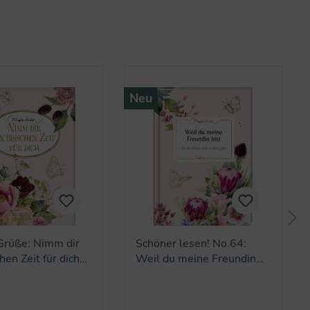
Neu
Grüße: Nimm dir
Schöner lesen! No.64:
hen Zeit für dich
Weil du meine Freundin
in)
bist (M.Bastin)