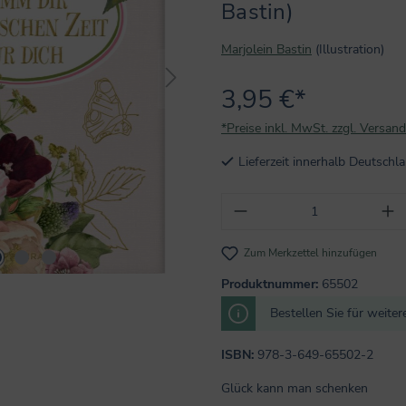
Bastin)
Marjolein Bastin
(Illustration)
3,95 €*
*Preise inkl. MwSt. zzgl. Versan
Lieferzeit innerhalb Deutsch
Produkt Anzahl: Gi
Zum Merkzettel hinzufügen
Produktnummer:
65502
Bestellen Sie für weite
ISBN:
978-3-649-65502-2
Glück kann man schenken