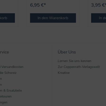
6,95 €*
3,95 €
korb
In den Warenkorb
In 
rvice
Über Uns
Lernen Sie uns kennen
nd Versandkosten
Zur Coppenrath-Verlagswelt
die Schweiz
Kreative
en
en
n & Ersatzteile
Retouren
ungen