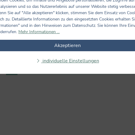
den Cookies, um Inhalte und Angebote personalisieren, die Zugriffe auf
alysieren und so das Nutzererlebnis auf unserer Website stetig verbess
nn Sie auf "Alle akzeptieren" klicken, stimmen Sie dem Einsatz von Coo
ch zu. Detaillierte Informationen zu den eingesetzten Cookies erhalten S
rmationen" und in den Hinweisen zum Datenschutz. Sie können Ihre Ein
iderrufen.
Mehr Informationen ...
Akzeptieren
Bewertungen nur in der aktuellen Sprache anzeigen.
individuelle Einstellungen
Keine Bewertungen gefunden. Teilen Sie Ihre Erfahrungen m