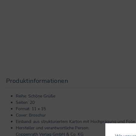
Produktinformationen
Reihe: Schöne Grüße
Seiten: 20
Format: 11 x 15
Cover: Broschur
Einband: aus strukturiertem Karton mit Hochprägung und Folie
Hersteller und verantwortliche Person:
Coppenrath Verlag GmbH & Co. KG