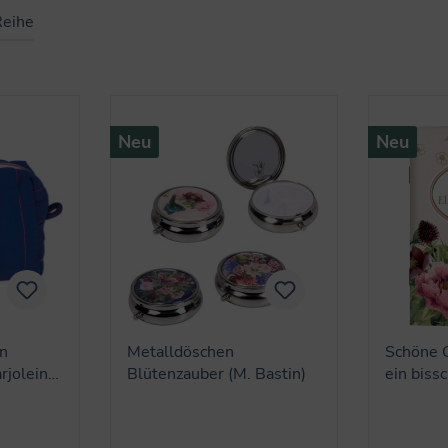
Reihe
Neu
Neu
n
Metalldöschen
Schöne 
rjolein
Blütenzauber (M. Bastin)
ein bissc
(M. Bast