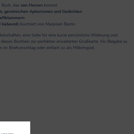
s Buch, das
von Herzen
kommt
en, geistreichen Aphorismen und Gedichten
Heftklammern
d
liebevoll
illustriert von Marjolein Bastin
Botschaften, eine Seite für eine kurze persönliche Widmung und
 dieses Büchlein zur perfekten erweiterten Grußkarte. Als Beigabe zu
 im Briefumschlag oder einfach so als Mitbringsel.