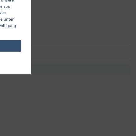
 unsere
ern zu
kies
ie unter
willigung
it anderen.