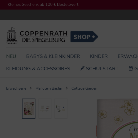
Kleines Geschenk ab 100 € Bestellwert
springen
Zur Hauptnavigation springen
NEU
BABYS & KLEINKINDER
KINDER
ERWAC
KLEIDUNG & ACCESSOIRES
SCHULSTART
G
Erwachsene
Marjolein Bastin
Cottage Garden
Bildergalerie überspringen