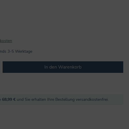
dkosten
lands 3-5 Werktage
b den gewünschten Wert ein oder benutze
In den Warenkorb
re
68,99 €
und Sie erhalten Ihre Bestellung versandkostenfrei.