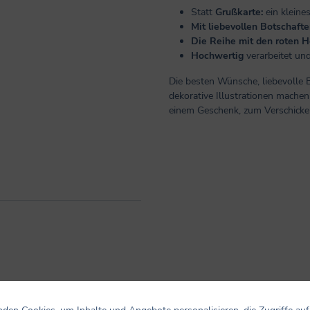
Statt
Grußkarte:
ein kleine
Mit liebevollen Botschaft
Die Reihe mit den roten 
Hochwertig
verarbeitet un
Die besten Wünsche, liebevolle 
dekorative Illustrationen machen
einem Geschenk, zum Verschicken