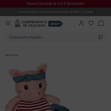
Kleines Geschenk ab 100 € Bestellwert
alt springen
Gratisversand innerhalb Deutschlands ab 69 €
|
Kontakt
Spielzeug
Bildergalerie überspringen