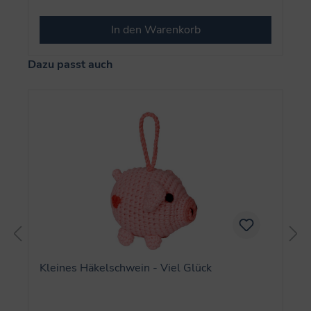
In den Warenkorb
Produktgalerie überspringen
Dazu passt auch
Kleines Häkelschwein - Viel Glück