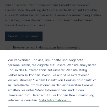
Teilen Sie Ihre Erfahrungen mit dem Produkt mit anderen
Kunden. Ihre Bewertung darf sich ausschließlich auf Produkte
aus verifizierten Käufen beziehen. Diesen Zusammenhang stellen
wir sicher, indem Bewertungen nur mit einem vorhandenen
Kundenkonto möglich sind.
Bewertung schreiben
Bewertungen nur in der aktuellen Sprache anzeigen.
Wir verwenden Cookies, um Inhalte und Angebote
Keine Bewertungen gefunden. Teilen Sie Ihre
personalisieren, die Zugriffe auf unsere Website analysieren
Erfahrungen mit anderen.
und so das Nutzererlebnis auf unserer Website stetig
verbessern zu können. Wenn Sie auf "Alle akzeptieren"
klicken, stimmen Sie dem Einsatz von Cookies grundsätzlich
zu. Detaillierte Informationen zu den eingesetzten Cookies
erhalten Sie unter "Mehr Informationen" und in den
Hinweisen zum Datenschutz. Sie können Ihre Einwilligung
Produktgalerie überspringen
Auch beliebt
jederzeit widerrufen.
Mehr Informationen ...