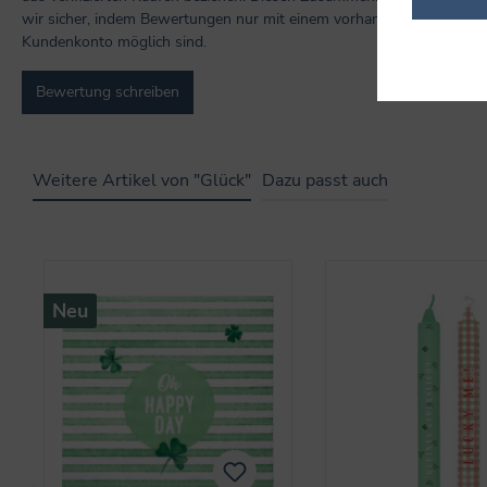
wir sicher, indem Bewertungen nur mit einem vorhandenen
Kundenkonto möglich sind.
Bewertung schreiben
Weitere Artikel von "Glück"
Dazu passt auch
Produktgalerie überspringen
Neu