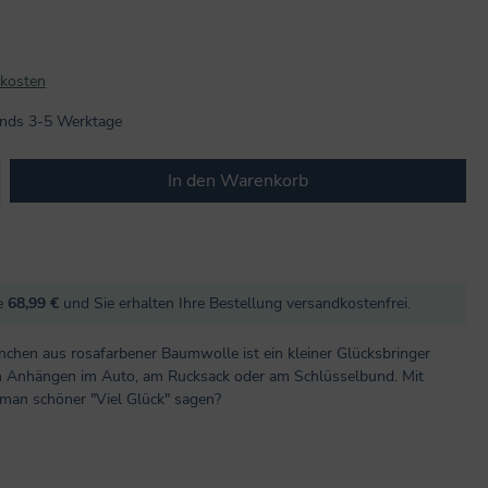
dkosten
lands 3-5 Werktage
b den gewünschten Wert ein oder benutze
In den Warenkorb
re
68,99 €
und Sie erhalten Ihre Bestellung versandkostenfrei.
hen aus rosafarbener Baumwolle ist ein kleiner Glücksbringer
zum Anhängen im Auto, am Rucksack oder am Schlüsselbund. Mit
e man schöner "Viel Glück" sagen?