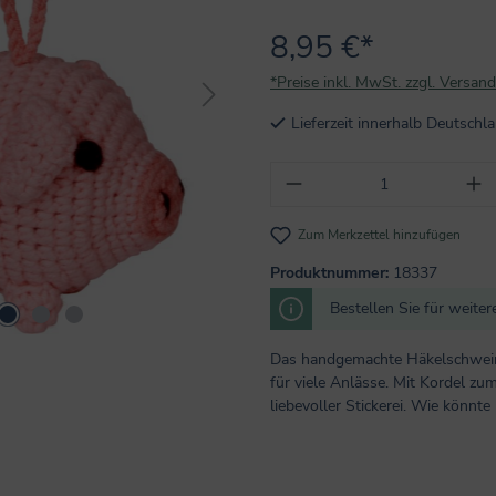
8,95 €*
*Preise inkl. MwSt. zzgl. Versan
Lieferzeit innerhalb Deutsch
Produkt Anzahl: Gi
Zum Merkzettel hinzufügen
Produktnummer:
18337
Bestellen Sie für weite
Das handgemachte Häkelschweinc
für viele Anlässe. Mit Kordel 
liebevoller Stickerei. Wie könnt