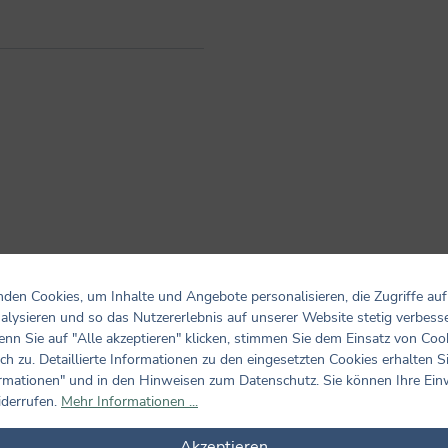
den Cookies, um Inhalte und Angebote personalisieren, die Zugriffe auf
alysieren und so das Nutzererlebnis auf unserer Website stetig verbess
Bewertungen nur in der aktuellen Sprache anzeigen.
nn Sie auf "Alle akzeptieren" klicken, stimmen Sie dem Einsatz von Coo
ch zu. Detaillierte Informationen zu den eingesetzten Cookies erhalten S
Keine Bewertungen gefunden. Teilen Sie Ihre Erfahrungen m
rmationen" und in den Hinweisen zum Datenschutz. Sie können Ihre Ein
iderrufen.
Mehr Informationen ...
Akzeptieren