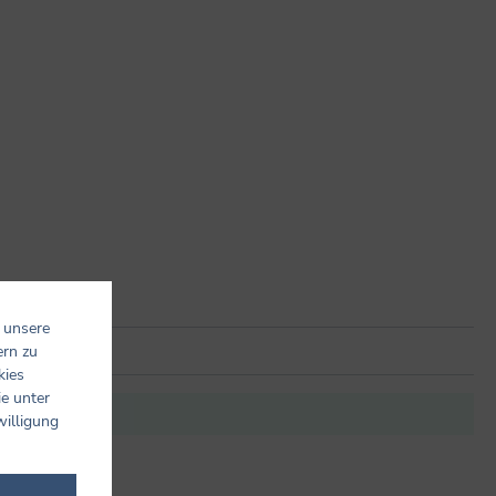
 unsere
ern zu
kies
ie unter
it anderen.
willigung