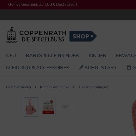
Kleines Geschenk ab 100 € Bestellwert
springen
Zur Hauptnavigation springen
NEU
BABYS & KLEINKINDER
KINDER
ERWAC
KLEIDUNG & ACCESSOIRES
SCHULSTART
G
Geschenkideen
Kleine Geschenke
Kleine Mitbringsel
Bildergalerie überspringen