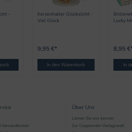
cht -
Kerzenhalter Glückslicht -
Brillene
Viel Glück
Lucky Me
9,95 €*
8,95 €
korb
In den Warenkorb
In 
rvice
Über Uns
Lernen Sie uns kennen
nd Versandkosten
Zur Coppenrath-Verlagswelt