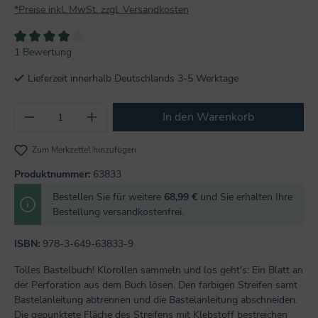
*Preise inkl. MwSt. zzgl. Versandkosten
Durchschnittliche Bewertung von 4 von 5 Sternen
1 Bewertung
Lieferzeit innerhalb Deutschlands 3-5 Werktage
Produkt Anzahl: Gib den gewünschten Wert
In den Warenkorb
Zum Merkzettel hinzufügen
Produktnummer:
63833
Bestellen Sie für weitere
68,99 €
und Sie erhalten Ihre
Bestellung versandkostenfrei.
ISBN:
978-3-649-63833-9
Tolles Bastelbuch! Klorollen sammeln und los geht's: Ein Blatt an
der Perforation aus dem Buch lösen. Den farbigen Streifen samt
Bastelanleitung abtrennen und die Bastelanleitung abschneiden.
Die gepunktete Fläche des Streifens mit Klebstoff bestreichen