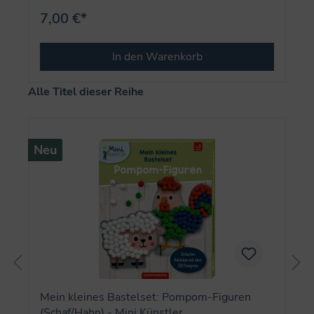
7,00 €*
In den Warenkorb
Produktgalerie überspringen
Alle Titel dieser Reihe
Neu
Mein kleines Bastelset: Pompom-Figuren
(Schaf/Hahn) - Mini Künstler