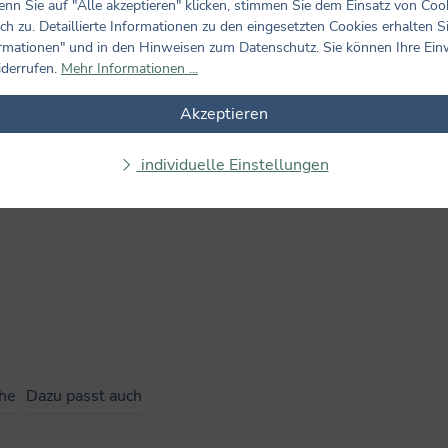
nn Sie auf "Alle akzeptieren" klicken, stimmen Sie dem Einsatz von Coo
ch zu. Detaillierte Informationen zu den eingesetzten Cookies erhalten S
rmationen" und in den Hinweisen zum Datenschutz. Sie können Ihre Ein
iderrufen.
Mehr Informationen ...
Bewertungen nur in der aktuellen Sprache anzeigen.
Akzeptieren
Keine Bewertungen gefunden. Teilen Sie Ihre Erfahrungen m
individuelle Einstellungen
ihe
Dazu passt auch