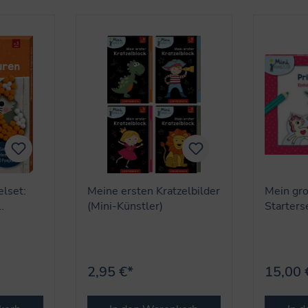
elset:
Meine ersten Kratzelbilder
Mein gro
(Mini-Künstler)
Starters
i
(Mini-Kü
2,95 €*
15,00 