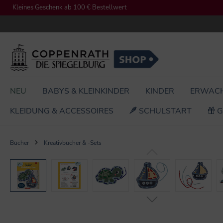
Kleines Geschenk ab 100 € Bestellwert
springen
Zur Hauptnavigation springen
NEU
BABYS & KLEINKINDER
KINDER
ERWAC
KLEIDUNG & ACCESSOIRES
SCHULSTART
G
Bücher
Kreativbücher & -Sets
Bildergalerie überspringen