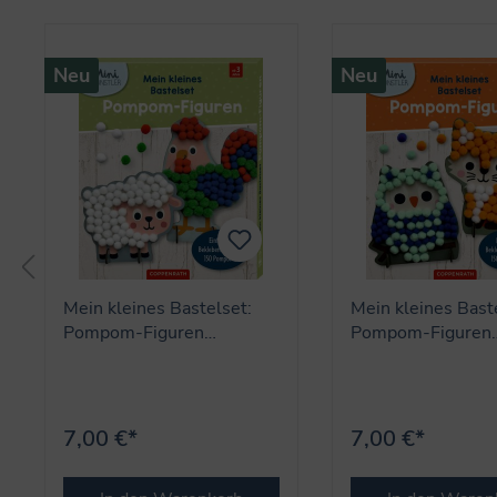
Produktgalerie überspringen
Neu
Neu
Mein kleines Bastelset:
Mein kleines Bast
Pompom-Figuren
Pompom-Figuren
(Schaf/Hahn) - Mini
(Eule/Fuchs) - Min
Künstler
Künstler
7,00 €*
7,00 €*