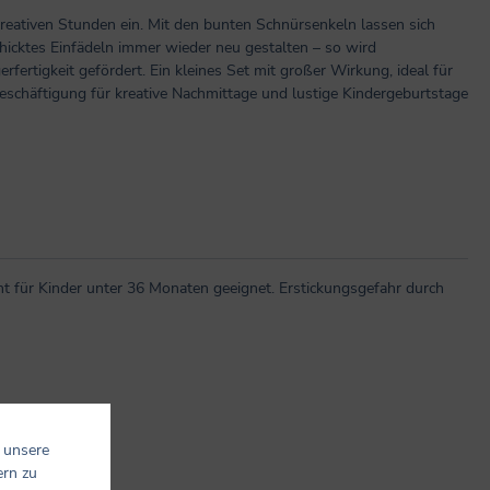
kreativen Stunden ein. Mit den bunten Schnürsenkeln lassen sich
hicktes Einfädeln immer wieder neu gestalten – so wird
erfertigkeit gefördert. Ein kleines Set mit großer Wirkung, ideal für
Beschäftigung für kreative Nachmittage und lustige Kindergeburtstage
t für Kinder unter 36 Monaten geeignet. Erstickungsgefahr durch
 unsere
ern zu