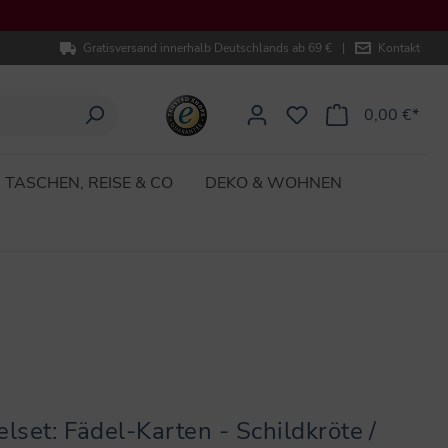
Gratisversand innerhalb Deutschlands ab 69 €
|
Kontakt
0,00 €*
TASCHEN, REISE & CO
DEKO & WOHNEN
lset: Fädel-Karten - Schildkröte /