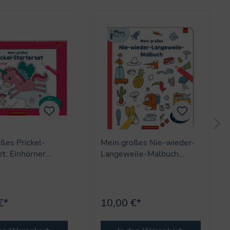
ßes Prickel-
Mein großes Nie-wieder-
et: Einhörner
Langeweile-Malbuch
nstler)
(Mini-Künstler)
€*
10,00 €*