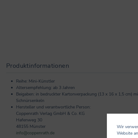
Produktinformationen
Reihe: Mini-Künstler
Altersempfehlung: ab 3 Jahren
Beigaben: in bedruckter Kartonverpackung (13 x 16 x 1,5 cm) mi
Schnürsenkeln
Hersteller und verantwortliche Person:
Coppenrath Verlag GmbH & Co. KG
Hafenweg 30
48155 Münster
Wir verwen
info@coppenrath.de
Website an