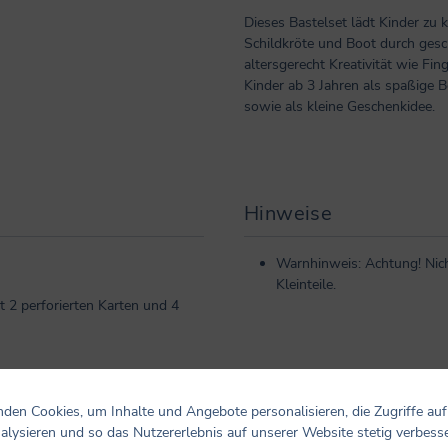
Dieses Bastelset lädt Kinder zu 
Schildkröte und Boot durch gesc
altersgerecht Kreativität wie Fing
Kinder ab 3 Jahren als spaßige 
sowie als kleine Geschenkidee.
Hinweise
Warnhinweis: Achtung! Nich
Kleinteile.
t 2 perforierten Karten und 4
den Cookies, um Inhalte und Angebote personalisieren, die Zugriffe auf
alysieren und so das Nutzererlebnis auf unserer Website stetig verbess