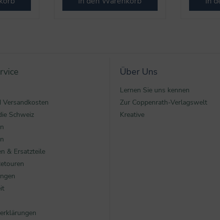
korb
In den Warenkorb
In 
rvice
Über Uns
Lernen Sie uns kennen
nd Versandkosten
Zur Coppenrath-Verlagswelt
die Schweiz
Kreative
en
en
n & Ersatzteile
Retouren
ungen
it
erklärungen