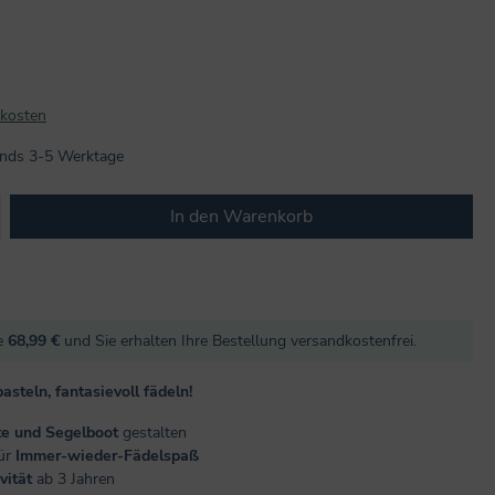
dkosten
lands 3-5 Werktage
b den gewünschten Wert ein oder benutze
In den Warenkorb
re
68,99 €
und Sie erhalten Ihre Bestellung versandkostenfrei.
asteln, fantasievoll fädeln!
te und Segelboot
gestalten
ür
Immer-wieder-Fädelspaß
vität
ab 3 Jahren