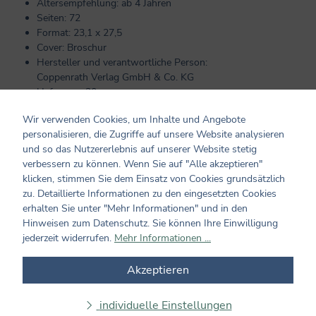
Altersempfehlung: ab 4 Jahren
Seiten: 72
Format: 23,1 x 27,5
Cover: Broschur
Hersteller und verantwortliche Person:
Coppenrath Verlag GmbH & Co. KG
Hafenweg 30
48155 Münster
Wir verwenden Cookies, um Inhalte und Angebote
info@coppenrath.de
personalisieren, die Zugriffe auf unsere Website analysieren
und so das Nutzererlebnis auf unserer Website stetig
verbessern zu können. Wenn Sie auf "Alle akzeptieren"
Kundenmeinungen
klicken, stimmen Sie dem Einsatz von Cookies grundsätzlich
zu. Detaillierte Informationen zu den eingesetzten Cookies
0 von 0 Bewertungen
erhalten Sie unter "Mehr Informationen" und in den
Hinweisen zum Datenschutz. Sie können Ihre Einwilligung
jederzeit widerrufen.
Mehr Informationen ...
Bewerten Sie dieses Produkt!
Durchschnittliche Bewertung von 0 von 5 Sternen
Teilen Sie Ihre Erfahrungen mit dem Produkt mit anderen
Akzeptieren
Kunden. Ihre Bewertung darf sich ausschließlich auf Produkte
aus verifizierten Käufen beziehen. Diesen Zusammenhang stellen
individuelle Einstellungen
wir sicher, indem Bewertungen nur mit einem vorhandenen