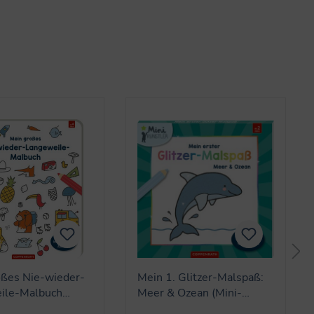
oßes Nie-wieder-
Mein 1. Glitzer-Malspaß:
ile-Malbuch
Meer & Ozean (Mini-
nstler)
Künstler)