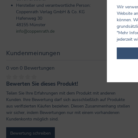
Hersteller und verantwortliche Person:
Wir verwen
Coppenrath Verlag GmbH & Co. KG
Website an
Hafenweg 30
können. We
48155 Münster
grundsätzli
info@coppenrath.de
"Mehr Info
jederzeit w
Kundenmeinungen
0 von 0 Bewertungen
Bewerten Sie dieses Produkt!
Durchschnittliche Bewertung von 0 von 5 Sternen
Teilen Sie Ihre Erfahrungen mit dem Produkt mit anderen
Kunden. Ihre Bewertung darf sich ausschließlich auf Produkte
aus verifizierten Käufen beziehen. Diesen Zusammenhang stellen
wir sicher, indem Bewertungen nur mit einem vorhandenen
Kundenkonto möglich sind.
Bewertung schreiben