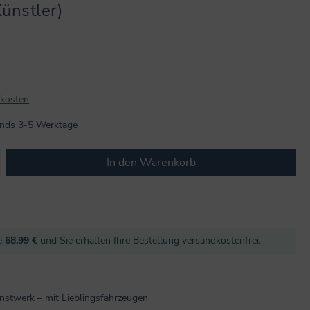
ünstler)
dkosten
lands 3-5 Werktage
b den gewünschten Wert ein oder benutze
In den Warenkorb
re
68,99 €
und Sie erhalten Ihre Bestellung versandkostenfrei.
nstwerk – mit Lieblingsfahrzeugen