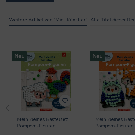
Weitere Artikel von "Mini-Künstler"
Alle Titel dieser Re
Produktgalerie überspringen
Neu
Neu
Mein kleines Bastelset:
Mein kleines Bast
Pompom-Figuren
Pompom-Figuren
(Schaf/Hahn) - Mini
(Eule/Fuchs) - Min