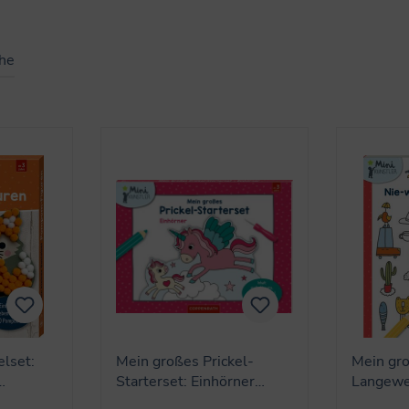
ihe
elset:
Mein großes Prickel-
Mein gr
Starterset: Einhörner
Langewe
i
(Mini-Künstler)
(Mini-Kü