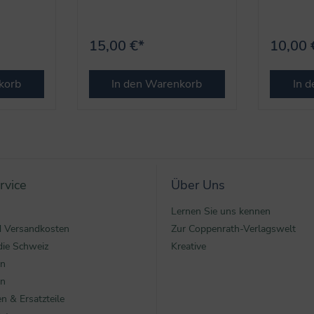
15,00 €*
10,00 
korb
In den Warenkorb
In 
rvice
Über Uns
Lernen Sie uns kennen
nd Versandkosten
Zur Coppenrath-Verlagswelt
die Schweiz
Kreative
en
en
n & Ersatzteile