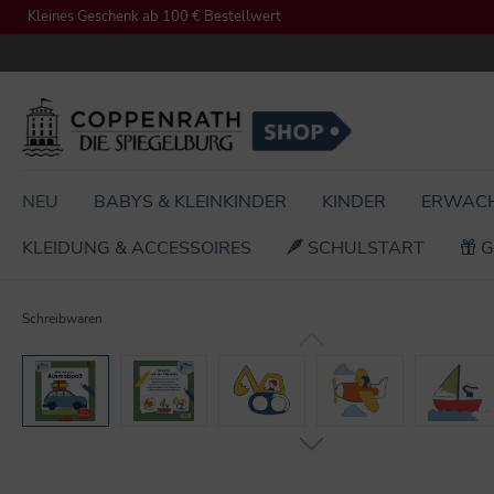
Kleines Geschenk ab 100 € Bestellwert
springen
Zur Hauptnavigation springen
NEU
BABYS & KLEINKINDER
KINDER
ERWAC
KLEIDUNG & ACCESSOIRES
SCHULSTART
G
Schreibwaren
Bildergalerie überspringen