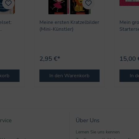
elset:
Meine ersten Kratzelbilder
Mein gro
(Mini-Künstler)
Starters
i
(Mini-Kü
2,95 €*
15,00 
korb
In den Warenkorb
In 
rvice
Über Uns
Lernen Sie uns kennen