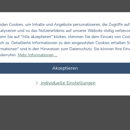
den Cookies, um Inhalte und Angebote personalisieren, die Zugriffe auf
alysieren und so das Nutzererlebnis auf unserer Website stetig verbess
nn Sie auf "Alle akzeptieren" klicken, stimmen Sie dem Einsatz von Coo
Bewertungen nur in der aktuellen Sprache anzeigen.
ch zu. Detaillierte Informationen zu den eingesetzten Cookies erhalten S
rmationen" und in den Hinweisen zum Datenschutz. Sie können Ihre Ein
iderrufen.
Mehr Informationen ...
1
Bewertung
15. Juli 2026 12:31
Akzeptieren
Total lieb
individuelle Einstellungen
Bewertung mit 5 von 5 Sternen
Total lieb für die ersten Malversuche mit Motiv