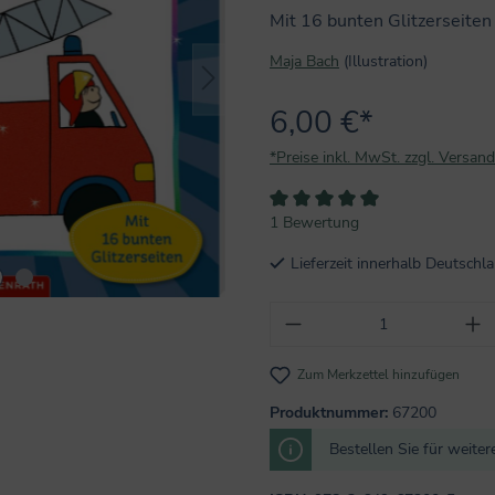
Mit 16 bunten Glitzerseiten
Maja Bach
(Illustration)
6,00 €*
*Preise inkl. MwSt. zzgl. Versan
Durchschnittliche Bewertung vo
1 Bewertung
Lieferzeit innerhalb Deutsch
Produkt Anzahl: Gi
Zum Merkzettel hinzufügen
Produktnummer:
67200
Bestellen Sie für weite