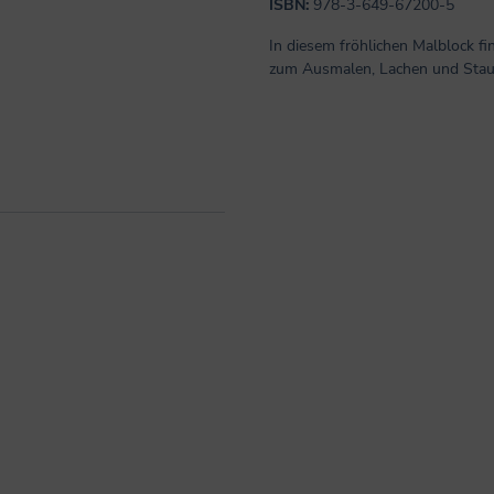
ISBN:
978-3-649-67200-5
In diesem fröhlichen Malblock f
zum Ausmalen, Lachen und Staune