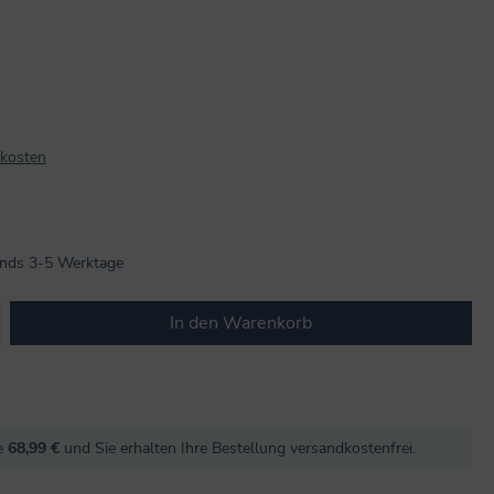
dkosten
n 5 von 5 Sternen
lands 3-5 Werktage
b den gewünschten Wert ein oder benutze
In den Warenkorb
re
68,99 €
und Sie erhalten Ihre Bestellung versandkostenfrei.