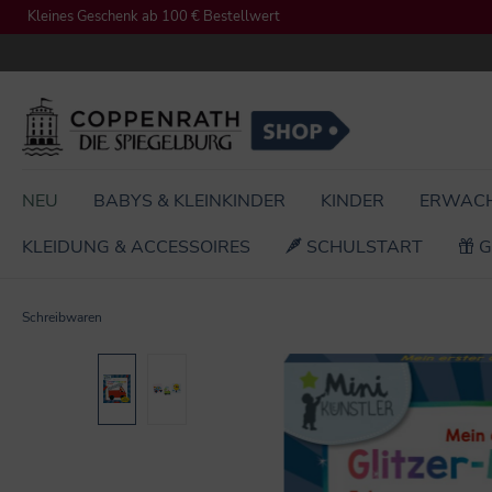
Kleines Geschenk ab 100 € Bestellwert
springen
Zur Hauptnavigation springen
NEU
BABYS & KLEINKINDER
KINDER
ERWAC
KLEIDUNG & ACCESSOIRES
SCHULSTART
G
Schreibwaren
Bildergalerie überspringen