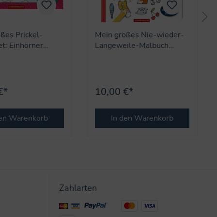
ßes Prickel-
Mein großes Nie-wieder-
et: Einhörner
Langeweile-Malbuch
nstler)
(Mini-Künstler)
€*
10,00 €*
den Warenkorb
In den Warenkorb
Zahlarten