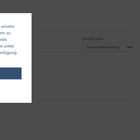
 unsere
ern zu
Sortiert nach
kies
ie unter
willigung