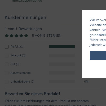
info@coppenrath.de
Kundenmeinungen
Wir verwen
Website an
1 von 1 Bewertungen
können. We
grundsätzli
5 VON 5 STERNEN
"Mehr Info
Durchschnittliche Bewertung von 5 von 5 Sternen
jederzeit w
Perfekt (1)
100%
Sehr gut (0)
0%
Gut (0)
0%
Akzeptierbar (0)
0%
Unbefriedigend (0)
0%
Bewerten Sie dieses Produkt!
Teilen Sie Ihre Erfahrungen mit dem Produkt mit anderen
Kunden. Ihre Bewertung darf sich ausschließlich auf Produkte