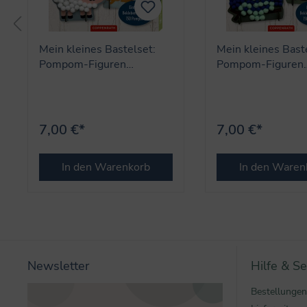
Mein kleines Bastelset:
Mein kleines Bast
Pompom-Figuren
Pompom-Figuren
(Schaf/Hahn) - Mini
(Eule/Fuchs) - Min
Künstler
Künstler
7,00 €*
7,00 €*
In den Warenkorb
In den Waren
Newsletter
Hilfe & Se
Bestellungen