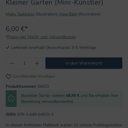
Kleiner Garten (Mini-Künstler)
Maike Taddicken
(Illustration),
Maja Bach
(Illustration)
6,00 €*
*Preise inkl. MwSt. zzgl. Versandkosten
Lieferzeit innerhalb Deutschlands 3-5 Werktage
Produkt Anzahl: Gib den gewünschten Wert
In den Warenkorb
Zum Merkzettel hinzufügen
Produktnummer:
64933
Bestellen Sie für weitere
68,99 €
und Sie erhalten Ihre
Bestellung versandkostenfrei.
ISBN:
978-3-649-64933-5
In diesem fröhlichen Malblock warten 32 schöne Frühlingsmotive