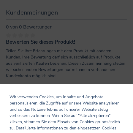
Kundenmeinungen
0 von 0 Bewertungen
Bewerten Sie dieses Produkt!
Durchschnittliche Bewertung von 0 von 5 Sternen
Teilen Sie Ihre Erfahrungen mit dem Produkt mit anderen
Kunden. Ihre Bewertung darf sich ausschließlich auf Produkte
aus verifizierten Käufen beziehen. Diesen Zusammenhang stellen
wir sicher, indem Bewertungen nur mit einem vorhandenen
Kundenkonto möglich sind.
Bewertung schreiben
Wir verwenden Cookies, um Inhalte und Angebote
personalisieren, die Zugriffe auf unsere Website analysieren
Bewertungen nur in der aktuellen Sprache anzeigen.
und so das Nutzererlebnis auf unserer Website stetig
verbessern zu können. Wenn Sie auf "Alle akzeptieren"
klicken, stimmen Sie dem Einsatz von Cookies grundsätzlich
Keine Bewertungen gefunden. Teilen Sie Ihre
zu. Detaillierte Informationen zu den eingesetzten Cookies
Erfahrungen mit anderen.