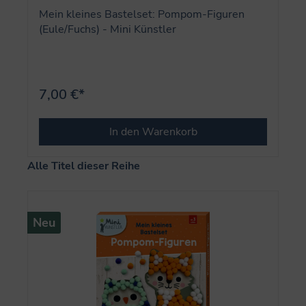
Mein kleines Bastelset: Pompom-Figuren
(Eule/Fuchs) - Mini Künstler
7,00 €*
In den Warenkorb
Produktgalerie überspringen
Alle Titel dieser Reihe
Neu