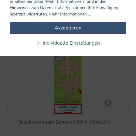
erhalten Sie unter "Mehr Informationen" und in den
Hinweisen zum Datenschutz. Sie können Ihre Einwilligung
jederzeit widerrufen.
Mehr Informationen ...
Akzeptieren
Produktgalerie überspringen
Auch beliebt
individuelle Einstellungen
Holzblumen zum Bemalen (Mini-Künstler)