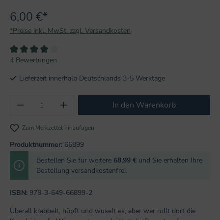
6,00 €*
*Preise inkl. MwSt. zzgl. Versandkosten
Durchschnittliche Bewertung von 4 von 5 Sternen
4 Bewertungen
Lieferzeit innerhalb Deutschlands 3-5 Werktage
Produkt Anzahl: Gib den gewünschten Wert
In den Warenkorb
Zum Merkzettel hinzufügen
Produktnummer:
66899
Bestellen Sie für weitere
68,99 €
und Sie erhalten Ihre
Bestellung versandkostenfrei.
ISBN:
978-3-649-66899-2
Überall krabbelt, hüpft und wuselt es, aber wer rollt dort die