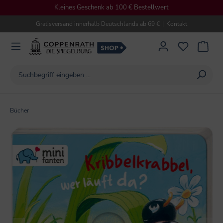
Kleines Geschenk ab 100 € Bestellwert
alt springen
Gratisversand innerhalb Deutschlands ab 69 €
|
Kontakt
Bücher
Bildergalerie überspringen