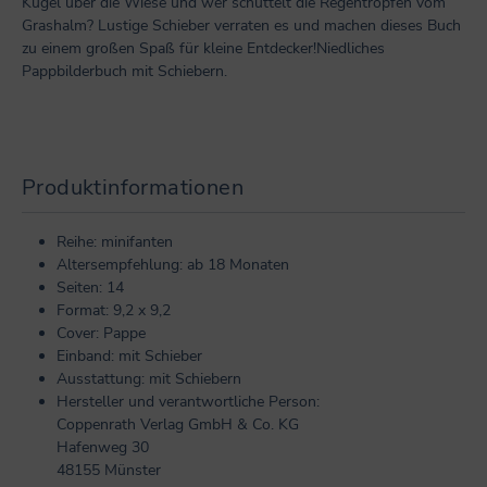
Kugel über die Wiese und wer schüttelt die Regentropfen vom
Grashalm? Lustige Schieber verraten es und machen dieses Buch
zu einem großen Spaß für kleine Entdecker!Niedliches
Pappbilderbuch mit Schiebern.
Produktinformationen
Reihe: minifanten
Altersempfehlung: ab 18 Monaten
Seiten: 14
Format: 9,2 x 9,2
Cover: Pappe
Einband: mit Schieber
Ausstattung: mit Schiebern
Hersteller und verantwortliche Person:
Coppenrath Verlag GmbH & Co. KG
Hafenweg 30
48155 Münster