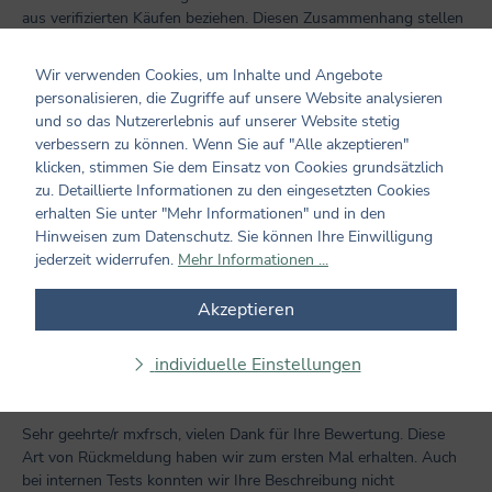
aus verifizierten Käufen beziehen. Diesen Zusammenhang stellen
wir sicher, indem Bewertungen nur mit einem vorhandenen
Kundenkonto möglich sind.
Wir verwenden Cookies, um Inhalte und Angebote
personalisieren, die Zugriffe auf unsere Website analysieren
Bewertung schreiben
und so das Nutzererlebnis auf unserer Website stetig
verbessern zu können. Wenn Sie auf "Alle akzeptieren"
klicken, stimmen Sie dem Einsatz von Cookies grundsätzlich
Bewertungen nur in der aktuellen Sprache anzeigen.
zu. Detaillierte Informationen zu den eingesetzten Cookies
erhalten Sie unter "Mehr Informationen" und in den
Sortiert nach
Hinweisen zum Datenschutz. Sie können Ihre Einwilligung
jederzeit widerrufen.
Mehr Informationen ...
4
Bewertungen
Akzeptieren
9. April 2018 14:58
individuelle Einstellungen
Bewertung mit 5 von 5 Sternen
Sehr geehrte/r mxfrsch, vielen...
Sehr geehrte/r mxfrsch, vielen Dank für Ihre Bewertung. Diese
Art von Rückmeldung haben wir zum ersten Mal erhalten. Auch
bei internen Tests konnten wir Ihre Beschreibung nicht