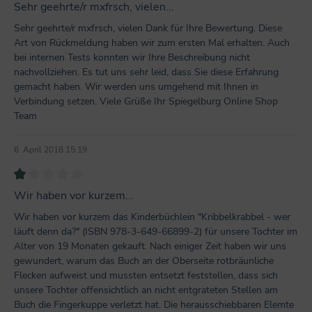
Bewertung mit 5 von 5 Sternen
Sehr geehrte/r mxfrsch, vielen...
Sehr geehrte/r mxfrsch, vielen Dank für Ihre Bewertung. Diese
Art von Rückmeldung haben wir zum ersten Mal erhalten. Auch
bei internen Tests konnten wir Ihre Beschreibung nicht
nachvollziehen. Es tut uns sehr leid, dass Sie diese Erfahrung
gemacht haben. Wir werden uns umgehend mit Ihnen in
Verbindung setzen. Viele Grüße Ihr Spiegelburg Online Shop
Team
6. April 2018 15:19
Bewertung mit 1 von 5 Sternen
Wir haben vor kurzem...
Wir haben vor kurzem das Kinderbüchlein "Kribbelkrabbel - wer
läuft denn da?" (ISBN 978-3-649-66899-2) für unsere Tochter im
Alter von 19 Monaten gekauft. Nach einiger Zeit haben wir uns
gewundert, warum das Buch an der Oberseite rotbräunliche
Flecken aufweist und mussten entsetzt feststellen, dass sich
unsere Tochter offensichtlich an nicht entgrateten Stellen am
Buch die Fingerkuppe verletzt hat. Die herausschiebbaren Elemte