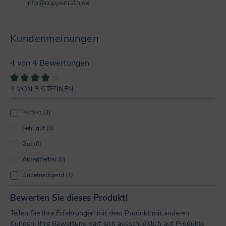
info@coppenrath.de
Kundenmeinungen
4 von 4 Bewertungen
4 VON 5 STERNEN
Durchschnittliche Bewertung von 4 von 5 Sternen
Perfekt (3)
Sehr gut (0)
Gut (0)
Akzeptierbar (0)
Unbefriedigend (1)
Bewerten Sie dieses Produkt!
Teilen Sie Ihre Erfahrungen mit dem Produkt mit anderen
Kunden. Ihre Bewertung darf sich ausschließlich auf Produkte