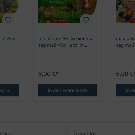
ps! Wer
minifanten 48: Schieb mal,
minifant
sag mal! Wer lebt im
sag mal!
Wald?
dem Hof
6,00 €*
6,00 €
korb
In den Warenkorb
In 
rvice
Über Uns