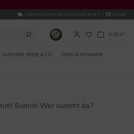
Gratisversand innerhalb Deutschlands ab 69 €
|
Kontakt
0,00 €*
TASCHEN, REISE & CO
DEKO & WOHNEN
Summ! Summ! Wer summt da?