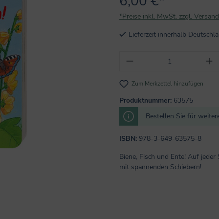
6,00 €*
*Preise inkl. MwSt. zzgl. Versan
Lieferzeit innerhalb Deutsch
Produkt Anzahl: Gi
Zum Merkzettel hinzufügen
Produktnummer:
63575
Bestellen Sie für weite
ISBN:
978-3-649-63575-8
Biene, Fisch und Ente! Auf jeder 
mit spannenden Schiebern!