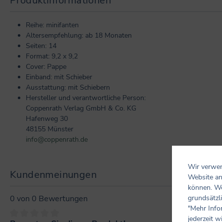
Produktinformationen
Reihe: minifanten
Altersempfehlung: ab 18 Monaten
Seiten: 14
Format: 9,2 x 9,2
Cover: Pappe
Einband: mit Schieber
Ausstattung: mit Schiebern
Hersteller und verantwortliche Person:
Coppenrath Verlag GmbH & Co. KG
Hafenweg 30
48155 Münster
info@coppenrath.de
Wir verwen
Kundenmeinungen
Website an
können. We
grundsätzli
0 von 0 Bewertungen
"Mehr Info
jederzeit w