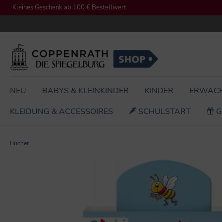
Kleines Geschenk ab 100 € Bestellwert
springen
Zur Hauptnavigation springen
NEU
BABYS & KLEINKINDER
KINDER
ERWAC
KLEIDUNG & ACCESSOIRES
SCHULSTART
G
Bücher
Bildergalerie überspringen