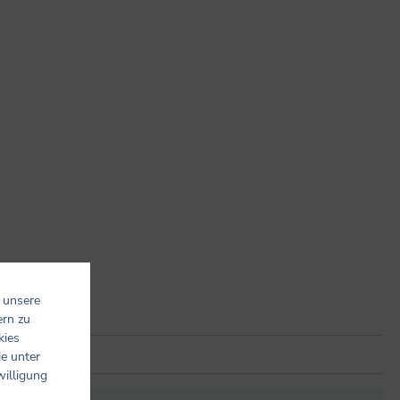
 unsere
ern zu
kies
ie unter
willigung