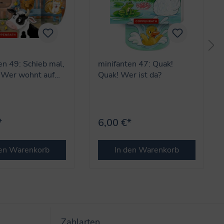
en 49: Schieb mal,
minifanten 47: Quak!
 Wer wohnt auf
Quak! Wer ist da?
?
*
6,00 €*
den Warenkorb
In den Warenkorb
Zahlarten