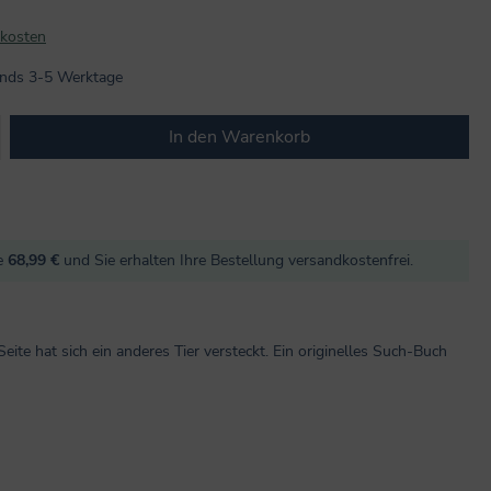
dkosten
lands 3-5 Werktage
b den gewünschten Wert ein oder benutze
In den Warenkorb
re
68,99 €
und Sie erhalten Ihre Bestellung versandkostenfrei.
Seite hat sich ein anderes Tier versteckt. Ein originelles Such-Buch