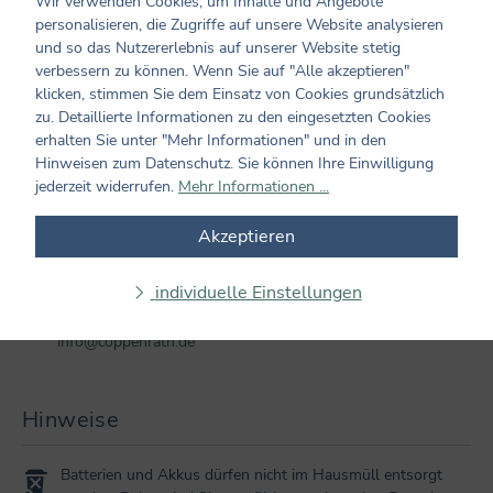
Wir verwenden Cookies, um Inhalte und Angebote
personalisieren, die Zugriffe auf unsere Website analysieren
und so das Nutzererlebnis auf unserer Website stetig
Produktinformationen
verbessern zu können. Wenn Sie auf "Alle akzeptieren"
klicken, stimmen Sie dem Einsatz von Cookies grundsätzlich
Altersempfehlung: ab 2 Jahren
zu. Detaillierte Informationen zu den eingesetzten Cookies
Seiten: 10
erhalten Sie unter "Mehr Informationen" und in den
Format: 16 x 16
Hinweisen zum Datenschutz. Sie können Ihre Einwilligung
Cover: Pappe
jederzeit widerrufen.
Mehr Informationen ...
Einband: mit Schieber und Sound
Ausstattung: mit Schieber und Sound
Akzeptieren
Hersteller und verantwortliche Person:
Coppenrath Verlag GmbH & Co. KG
individuelle Einstellungen
Hafenweg 30
48155 Münster
info@coppenrath.de
Hinweise
Batterien und Akkus dürfen nicht im Hausmüll entsorgt