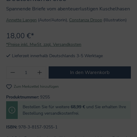
Spannende Briefe vom abenteuerlustigen Kuschelhasen
Annette Langen
(Autor/Autorin),
Constanza Droop
(Illustration)
18,00 €*
*Preise inkl. MwSt. zzgl. Versandkosten
Lieferzeit innerhalb Deutschlands 3-5 Werktage
Produkt Anzahl: Gib den gewünschten Wert
In den Warenkorb
Zum Merkzettel hinzufügen
Produktnummer:
9255
Bestellen Sie für weitere
68,99 €
und Sie erhalten Ihre
Bestellung versandkostenfrei.
ISBN:
978-3-8157-9255-1