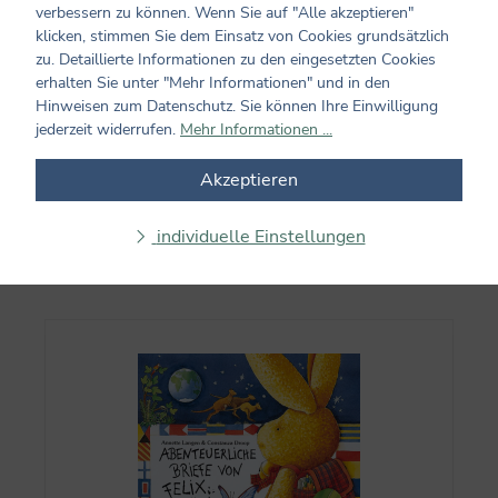
verbessern zu können. Wenn Sie auf "Alle akzeptieren"
klicken, stimmen Sie dem Einsatz von Cookies grundsätzlich
Bewertungen nur in der aktuellen Sprache anzeigen.
zu. Detaillierte Informationen zu den eingesetzten Cookies
erhalten Sie unter "Mehr Informationen" und in den
Hinweisen zum Datenschutz. Sie können Ihre Einwilligung
Keine Bewertungen gefunden. Teilen Sie Ihre
jederzeit widerrufen.
Mehr Informationen ...
Erfahrungen mit anderen.
Akzeptieren
individuelle Einstellungen
Produktgalerie überspringen
Auch beliebt...