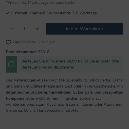
*Preise inkl. MwSt. zzgl. Versandkosten
Lieferzeit innerhalb Deutschlands 3-5 Werktage
Produkt Anzahl: Gib den gewünschten Wert
In den Warenkorb
Zum Merkzettel hinzufügen
Produktnummer:
22816
Bestellen Sie für weitere
68,99 €
und Sie erhalten Ihre
Bestellung versandkostenfrei.
Das
Regenbogen-Kissen
von
Die Spiegelburg
bringt Farbe, Glanz
und ganz viel
Lillifee
-Magie aufs Bett oder in die Kuschelecke. Mit
detailreicher Stickerei, funkelndem Glitzergarn und verspielten
Pompoms
ist es nicht nur ein Hingucker, sondern auch
wunderbar weich zum Kuscheln, Träumen, Lesen oder Ausruhen.
Größe ca. 50 cm. Handwäsche empfohlen.