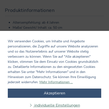
Produktinformationen
Altersempfehlung: ab 4 Jahren
Maße/ Gewicht/ Inhalt: ca. 50 cm
Verarbeitung: aus Plüsch, 100% Polyesterfüllung
Hersteller und verantwortliche Person:
Wir verwenden Cookies, um Inhalte und Angebote
Coppenrath Verlag GmbH & Co. KG
personalisieren, die Zugriffe auf unsere Website analysieren
Hafenweg 30
und so das Nutzererlebnis auf unserer Website stetig
48155 Münster
verbessern zu können. Wenn Sie auf "Alle akzeptieren"
info@coppenrath.de
klicken, stimmen Sie dem Einsatz von Cookies grundsätzlich
zu. Detaillierte Informationen zu den eingesetzten Cookies
erhalten Sie unter "Mehr Informationen" und in den
Kundenmeinungen
Hinweisen zum Datenschutz. Sie können Ihre Einwilligung
jederzeit widerrufen.
Mehr Informationen ...
0 von 0 Bewertungen
Akzeptieren
Bewerten Sie dieses Produkt!
Durchschnittliche Bewertung von 0 von 5 Sternen
individuelle Einstellungen
Teilen Sie Ihre Erfahrungen mit dem Produkt mit anderen