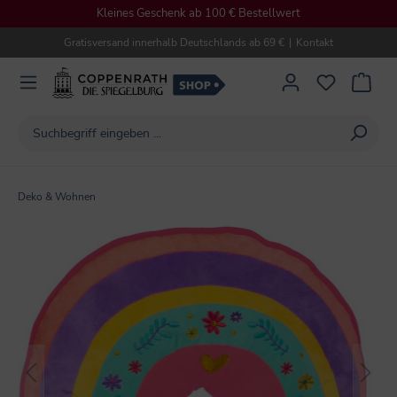
Kleines Geschenk ab 100 € Bestellwert
alt springen
Gratisversand innerhalb Deutschlands ab 69 €
|
Kontakt
Deko & Wohnen
Bildergalerie überspringen