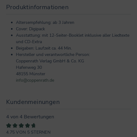
Produktinformationen
Altersempfehlung: ab 3 Jahren
Cover: Digipack
Ausstattung: mit 12-Seiter-Booklet inklusive aller Liedtexte
und CD-Extra
Beigaben: Laufzeit ca. 44 Min.
Hersteller und verantwortliche Person:
Coppenrath Verlag GmbH & Co. KG
Hafenweg 30
48155 Münster
info@coppenrath.de
Kundenmeinungen
4 von 4 Bewertungen
4.75 VON 5 STERNEN
Durchschnittliche Bewertung von 4.7 von 5 Sternen