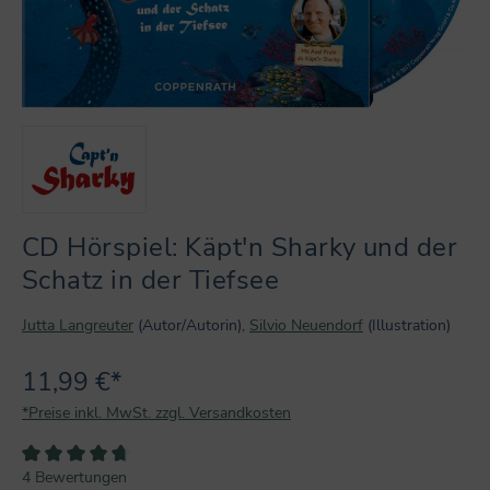
CD Hörspiel: Käpt'n Sharky und der
Schatz in der Tiefsee
Jutta Langreuter
(Autor/Autorin),
Silvio Neuendorf
(Illustration)
11,99 €*
*Preise inkl. MwSt. zzgl. Versandkosten
Durchschnittliche Bewertung von 4.7 von 5 Sternen
4 Bewertungen