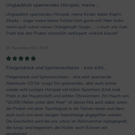
Bewertung mit 5 von 5 Sternen
Unglaublich spannendes Hörspiel, meine...
Unglaublich spannendes Hörspiel, meine Kinder lieben Käpt'n
Sharky - sogar meine kleine Tochter hört gerne mit! Mein Sohn
nennt auch schon seinen Orangensaft Gluglu... ;-) Auch wie Axel
Prahl hier den Piraten stimmlich verkörpert; wirklich klasse!!
15. November 2017 20:47
Bewertung mit 5 von 5 Sternen
Fliegendreck und Spinnenschleim - eine echt...
Fliegendreck und Spinnenschleim - eine echt spannende
Abenteuer-CD für Jungs! Ein spannendes, aber auch immer
wieder echt lustiges Hörspiel mit tollen Sprechern (Und Axel
Prahl in der Hauptrolle!!) und echten Ohrwürmern. Ein Hauch von
"20.000 Meilen unter dem Meer" ist dieses Mal auch dabei, wenn
die Piraten mit einer Tauchkapsel in die Tiefsee reisen und dann
auch noch von einer riesigen Seeschlange angegriffen werden.
Die Geschichte wird bei uns schon im Wohnzimmer nachgespielt,
die Jungs sind begeistert, die Mutter auch! Können wir
empfehlen!