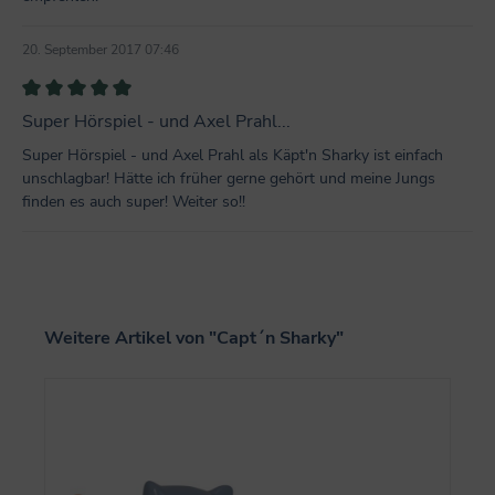
20. September 2017 07:46
Bewertung mit 5 von 5 Sternen
Super Hörspiel - und Axel Prahl...
Super Hörspiel - und Axel Prahl als Käpt'n Sharky ist einfach
unschlagbar! Hätte ich früher gerne gehört und meine Jungs
finden es auch super! Weiter so!!
Produktgalerie überspringen
Weitere Artikel von "Capt´n Sharky"