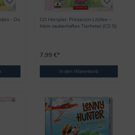
dies - Du
CD Hörspiel: Prinzessin Lillifee –
Mein zauberhaftes Tierhotel (CD 5)
7,99 €*
b
In den Warenkorb