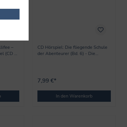
lifee –
CD Hörspiel: Die fliegende Schule
el (CD 4
der Abenteurer (Bd. 6) - Die
Geister des verbotenen Tals
7,99 €*
b
In den Warenkorb