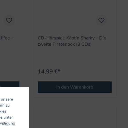
lifee –
CD-Hörspiel: Käpt'n Sharky – Die
zweite Piratenbox (3 CDs)
14,99 €*
b
In den Warenkorb
 unsere
ern zu
kies
ie unter
willigung