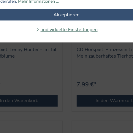
iderrufen.
Mehr Informationen ...
Akzeptieren
individuelle Einstellungen
iel: Lenny Hunter - Im Tal
CD Hörspiel: Prinzessin Lil
dblume
Mein zauberhaftes Tierhot
/ Folge 7 + 8)
*
7,99 €*
In den Warenkorb
In den Warenkor