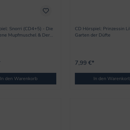
iel: Snorri (CD4+5) - Die
CD Hörspiel: Prinzessin Lil
hene Mupfmuschel & Der
Garten der Düfte
burtstag
*
7,99 €*
In den Warenkorb
In den Warenkor