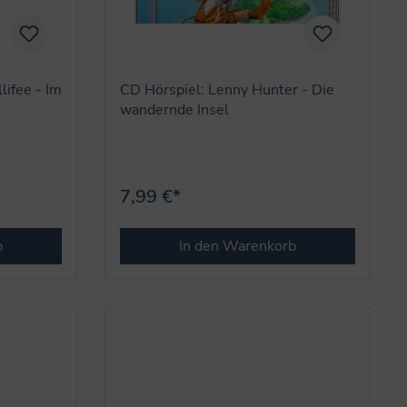
lifee - Im
CD Hörspiel: Lenny Hunter - Die
wandernde Insel
7,99 €*
b
In den Warenkorb