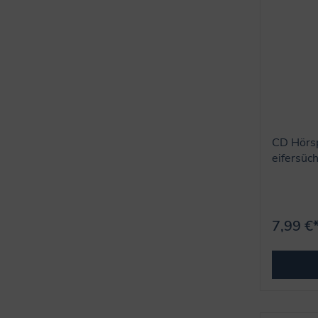
CD Hörspi
eifersüch
7,99 €