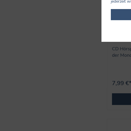
jederzeit w
CD Hörsp
der Mon
7,99 €