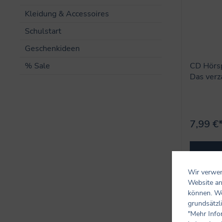
Kleidung & Accessoires
Schulstart
Geschenkideen
% Sale
CD Hörspi
Das verz
7,99 €
Wir verwen
Website an
können. We
grundsätzli
"Mehr Info