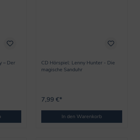
y – Der
CD Hörspiel: Lenny Hunter - Die
magische Sanduhr
7,99 €*
b
In den Warenkorb