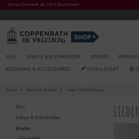
Kleines Geschenk ab 100 € Bestellwert
springen
Zur Hauptnavigation springen
NEU
BABYS & KLEINKINDER
KINDER
ERWAC
KLEIDUNG & ACCESSOIRES
SCHULSTART
G
Kinder
Bücher 4-12 Jahre
Lieder-CD & Hörbücher
Liede
Neu
Babys & Kleinkinder
Kinder
Alle Artikel