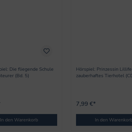
iel: Die fliegende Schule
Hörspiel: Prinzessin Lillif
teurer (Bd. 5)
zauberhaftes Tierhotel (C
*
7,99 €*
In den Warenkorb
In den Warenkor