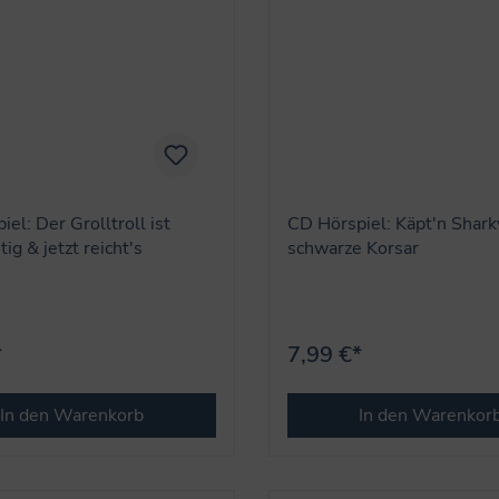
el: Der Grolltroll ist
CD Hörspiel: Käpt'n Shark
tig & jetzt reicht's
schwarze Korsar
*
7,99 €*
In den Warenkorb
In den Warenkor