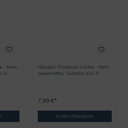
ee - Mein
Hörspiel: Prinzessin Lillifee - Mein
D 3)
zauberhaftes Tierhotel (CD 2)
7,99 €*
b
In den Warenkorb