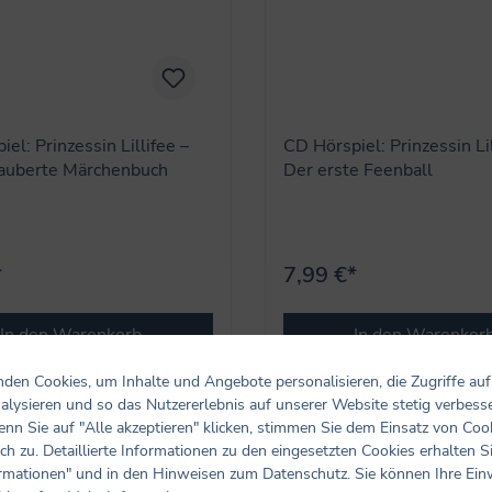
el: Prinzessin Lillifee –
CD Hörspiel: Prinzessin Lil
auberte Märchenbuch
Der erste Feenball
*
7,99 €*
In den Warenkorb
In den Warenkor
den Cookies, um Inhalte und Angebote personalisieren, die Zugriffe auf
alysieren und so das Nutzererlebnis auf unserer Website stetig verbess
nn Sie auf "Alle akzeptieren" klicken, stimmen Sie dem Einsatz von Coo
ch zu. Detaillierte Informationen zu den eingesetzten Cookies erhalten S
rmationen" und in den Hinweisen zum Datenschutz. Sie können Ihre Ein