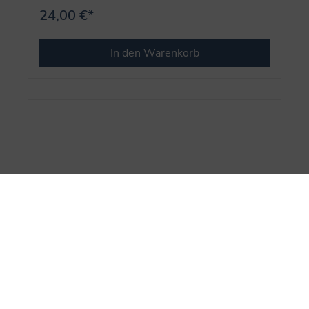
24,00 €*
In den Warenkorb
Die Finstersteins (Bd.2) - Einfach nicht
totzukriegen