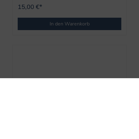
15,00 €*
In den Warenkorb
Sportstars erzählen (Leseanfänger, Bd.4) -
Mein Traum vom Handball