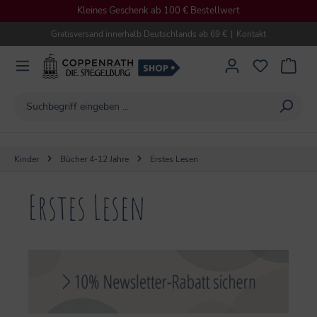
Kleines Geschenk ab 100 € Bestellwert
alt springen
Gratisversand innerhalb Deutschlands ab 69 €
|
Kontakt
Kinder
Bücher 4-12 Jahre
Erstes Lesen
Erstes Lesen