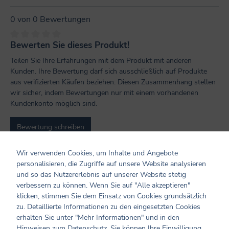
0 von 0 Bewertungen
Bewerten Sie dieses Produkt!
Durchschnittliche Bewertung von 0 von 5 Sternen
Teilen Sie Ihre Erfahrungen mit dem Produkt mit anderen
Kunden. Ihre Bewertung darf sich ausschließlich auf Produkte
aus verifizierten Käufen beziehen. Diesen Zusammenhang stellen
wir sicher, indem Bewertungen nur mit einem vorhandenen
Kundenkonto möglich sind.
Bewertung schreiben
Bewertungen nur in der aktuellen Sprache anzeigen.
Wir verwenden Cookies, um Inhalte und Angebote
personalisieren, die Zugriffe auf unsere Website analysieren
und so das Nutzererlebnis auf unserer Website stetig
verbessern zu können. Wenn Sie auf "Alle akzeptieren"
Keine Bewertungen gefunden. Teilen Sie Ihre
klicken, stimmen Sie dem Einsatz von Cookies grundsätzlich
Erfahrungen mit anderen.
zu. Detaillierte Informationen zu den eingesetzten Cookies
erhalten Sie unter "Mehr Informationen" und in den
Hinweisen zum Datenschutz. Sie können Ihre Einwilligung