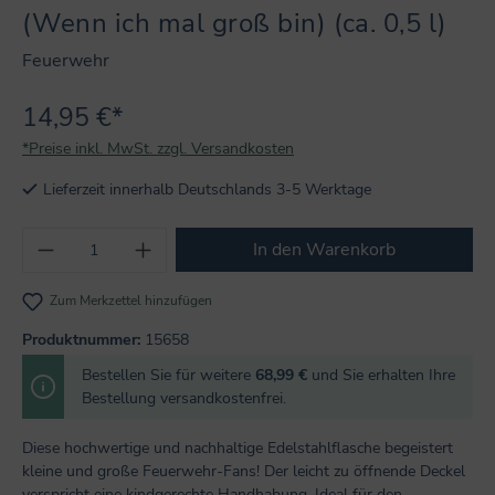
(Wenn ich mal groß bin) (ca. 0,5 l)
Feuerwehr
14,95 €*
*Preise inkl. MwSt. zzgl. Versandkosten
Lieferzeit innerhalb Deutschlands 3-5 Werktage
Produkt Anzahl: Gib den gewünschten Wert
In den Warenkorb
Zum Merkzettel hinzufügen
Produktnummer:
15658
Bestellen Sie für weitere
68,99 €
und Sie erhalten Ihre
Bestellung versandkostenfrei.
Diese hochwertige und nachhaltige Edelstahlflasche begeistert
kleine und große Feuerwehr-Fans! Der leicht zu öffnende Deckel
verspricht eine kindgerechte Handhabung. Ideal für den