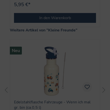
5,95 €*
In den Warenkorb
Produktgalerie überspringen
Weitere Artikel von "Kleine Freunde"
Neu
Edelstahlflasche Fahrzeuge - Wenn ich mal
gr. bin (ca.0,5 l)