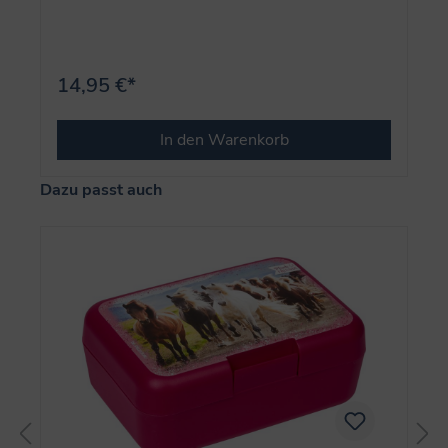
14,95 €*
In den Warenkorb
Produktgalerie überspringen
Dazu passt auch