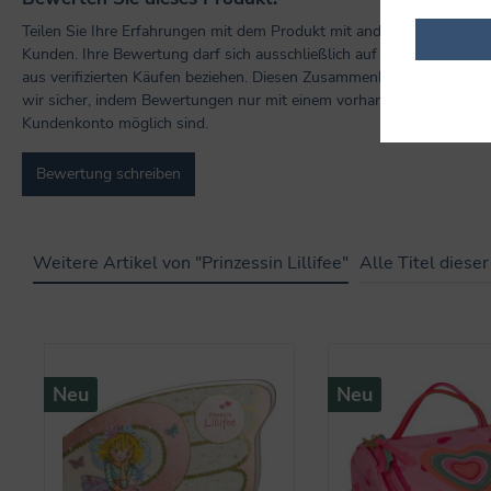
Teilen Sie Ihre Erfahrungen mit dem Produkt mit anderen
Kunden. Ihre Bewertung darf sich ausschließlich auf Produkte
aus verifizierten Käufen beziehen. Diesen Zusammenhang stellen
wir sicher, indem Bewertungen nur mit einem vorhandenen
Kundenkonto möglich sind.
Bewertung schreiben
Weitere Artikel von "Prinzessin Lillifee"
Alle Titel diese
Produktgalerie überspringen
Neu
Neu