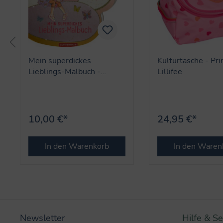
Mein superdickes
Kulturtasche - Pri
Lieblings-Malbuch -
Lillifee
formgestanzt (Lillifee)
10,00 €*
24,95 €*
In den Warenkorb
In den Waren
Newsletter
Hilfe & Se