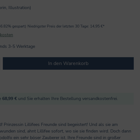
in, Illustration)
46.82% gespart)
Niedrigster Preis der letzten 30 Tage: 14,95 €*
dkosten
lands 3-5 Werktage
b den gewünschten Wert ein oder benutze
In den Warenkorb
re
68,99 €
und Sie erhalten Ihre Bestellung versandkostenfrei.
! Prinzessin Lillifees Freunde sind begeistert! Und als sie am
nden sind, ahnt Lillifee sofort, wo sie sie finden wird. Doch dann
Rodolfo ein sehr böser Zauberer ist. Ihre Freunde sind in großer