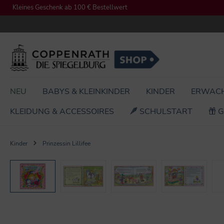
Kleines Geschenk ab 100 € Bestellwert
springen
Zur Hauptnavigation springen
NEU
BABYS & KLEINKINDER
KINDER
ERWAC
KLEIDUNG & ACCESSOIRES
SCHULSTART
G
Kinder
Prinzessin Lillifee
Bildergalerie überspringen