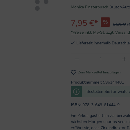
Monika Finsterbusch
(Autor/Autor
7,95 €*
%
14,95 €*
(
*Preise inkl. MwSt. zzgl. Versan
Lieferzeit innerhalb Deutsch
Produkt Anzahl: Gi
Zum Merkzettel hinzufügen
Produktnummer:
996144401
Bestellen Sie für weite
ISBN:
978-3-649-61444-9
Ein Zirkus gastiert im Zauberwald
nächsten Morgen spurlos verschwu
erfährt sie, dass Zirkusdirektor 