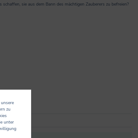
 es schaffen, sie aus dem Bann des mächtigen Zauberers zu befreien?
 unsere
ern zu
kies
ie unter
willigung
it anderen.