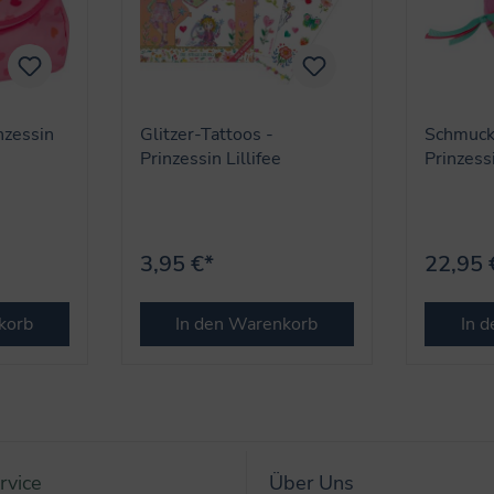
nzessin
Glitzer-Tattoos -
Schmuck
Prinzessin Lillifee
Prinzessi
3,95 €*
22,95 
korb
In den Warenkorb
In 
rvice
Über Uns