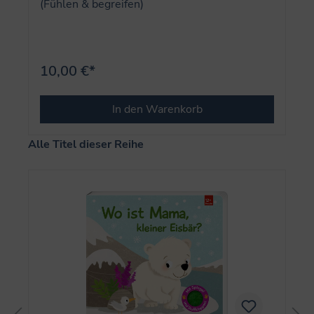
(Fühlen & begreifen)
10,00 €*
In den Warenkorb
Produktgalerie überspringen
Alle Titel dieser Reihe