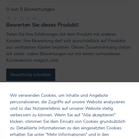
0 von 0 Bewertungen
Bewerten Sie dieses Produkt!
Durchschnittliche Bewertung von 0 von 5 Sternen
Teilen Sie Ihre Erfahrungen mit dem Produkt mit anderen
Kunden. Ihre Bewertung darf sich ausschließlich auf Produkte
aus verifizierten Käufen beziehen. Diesen Zusammenhang stellen
wir sicher, indem Bewertungen nur mit einem vorhandenen
Kundenkonto möglich sind.
Bewertung schreiben
Bewertungen nur in der aktuellen Sprache anzeigen.
Wir verwenden Cookies, um Inhalte und Angebote
personalisieren, die Zugriffe auf unsere Website analysieren
und so das Nutzererlebnis auf unserer Website stetig
Keine Bewertungen gefunden. Teilen Sie Ihre
verbessern zu können. Wenn Sie auf "Alle akzeptieren"
Erfahrungen mit anderen.
klicken, stimmen Sie dem Einsatz von Cookies grundsätzlich
zu. Detaillierte Informationen zu den eingesetzten Cookies
erhalten Sie unter "Mehr Informationen" und in den