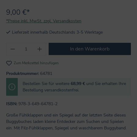
9,00 €*
*Preise inkl. MwSt. zzgl. Versandkosten
Lieferzeit innerhalb Deutschlands 3-5 Werktage
Produkt Anzahl: Gib den gewünschten Wert
In den Warenkorb
Zum Merkzettel hinzufügen
Produktnummer:
64781
Bestellen Sie für weitere
68,99 €
und Sie erhalten Ihre
Bestellung versandkostenfrei.
ISBN:
978-3-649-64781-2
Große Fühlklappen und ein Spiegel auf der letzten Seite dieses
Buggybuches laden kleine Entdecker zum Suchen und Spielen
ein. Mit Filz-Fühlklappen, Spiegel und waschbarem Buggyband.