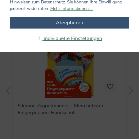
Hinweisen zum Datenschutz. Sie können Ihre Einwilligung
jederzeit widerrufen.
Mehr Informationen ...
Produktgalerie überspringen
Auch beliebt
Akzeptieren
individuelle Einstellungen
5 kleine Zappelmänner - Mein liebster
Fingerpuppen-Handschuh