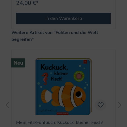
24,00 €*
In den Warenkorb
Produktgalerie überspringen
Weitere Artikel von "Fühlen und die Welt
begreifen"
Neu
Mein Filz-Fühlbuch: Kuckuck, kleiner Fisch!