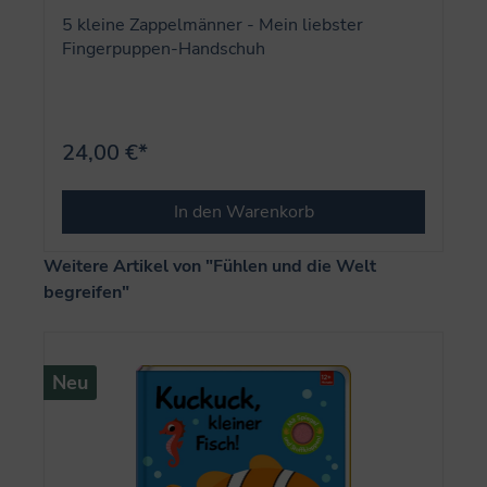
5 kleine Zappelmänner - Mein liebster
Fingerpuppen-Handschuh
24,00 €*
In den Warenkorb
Produktgalerie überspringen
Weitere Artikel von "Fühlen und die Welt
begreifen"
Neu