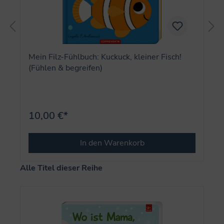
Mein Filz-Fühlbuch: Kuckuck, kleiner Fisch!
(Fühlen & begreifen)
10,00 €*
In den Warenkorb
Produktgalerie überspringen
Alle Titel dieser Reihe