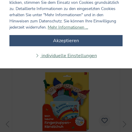
klicken, stimmen Sie dem Einsatz von Cookies grundsätzlich
zu. Detaillierte Informationen zu den eingesetzten Cookies
Keine Bewertungen gefunden. Teilen Sie Ihre
erhalten Sie unter "Mehr Informationen" und in den
Erfahrungen mit anderen.
Hinweisen zum Datenschutz. Sie können Ihre Einwilligung
jederzeit widerrufen.
Mehr Informationen ...
Akzeptieren
Produktgalerie überspringen
Auch beliebt
individuelle Einstellungen