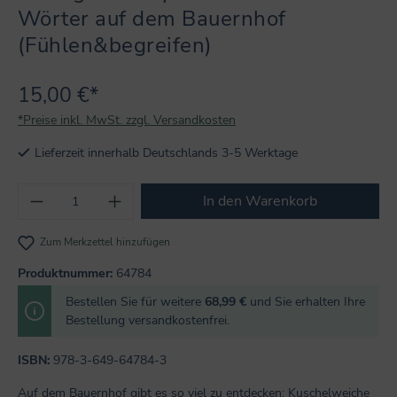
Wörter auf dem Bauernhof
(Fühlen&begreifen)
15,00 €*
*Preise inkl. MwSt. zzgl. Versandkosten
Lieferzeit innerhalb Deutschlands 3-5 Werktage
Produkt Anzahl: Gib den gewünschten Wert
In den Warenkorb
Zum Merkzettel hinzufügen
Produktnummer:
64784
Bestellen Sie für weitere
68,99 €
und Sie erhalten Ihre
Bestellung versandkostenfrei.
ISBN:
978-3-649-64784-3
Auf dem Bauernhof gibt es so viel zu entdecken: Kuschelweiche