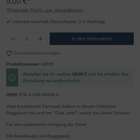
9,00 €*
*Preise inkl. MwSt. zzgl. Versandkosten
Lieferzeit innerhalb Deutschlands 3-5 Werktage
Produkt Anzahl: Gib den gewünschten Wert
In den Warenkorb
Zum Merkzettel hinzufügen
Produktnummer:
64909
Bestellen Sie für weitere
68,99 €
und Sie erhalten Ihre
Bestellung versandkostenfrei.
ISBN:
978-3-649-64909-0
Viele kunterbunte Tiernasen kullern in diesem fröhlichen
Buggybuch hin und her. "Oink, oink!", macht das kleine Schwein.
Für eine spielerische Anregung der Sinne!
Mit Rasselkugel und Buggyband.