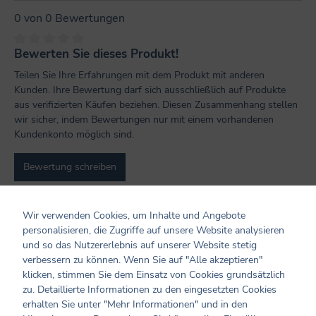
0 von 0 Bewertungen
Bewerten Sie dieses Produkt!
Durchschnittliche Bewertung von 0 von 5 Sternen
Teilen Sie Ihre Erfahrungen mit dem Produkt mit anderen
Kunden. Ihre Bewertung darf sich ausschließlich auf Produkte
aus verifizierten Käufen beziehen. Diesen Zusammenhang stellen
wir sicher, indem Bewertungen nur mit einem vorhandenen
Kundenkonto möglich sind.
Bewertung schreiben
Bewertungen nur in der aktuellen Sprache anzeigen.
Wir verwenden Cookies, um Inhalte und Angebote
personalisieren, die Zugriffe auf unsere Website analysieren
und so das Nutzererlebnis auf unserer Website stetig
Keine Bewertungen gefunden. Teilen Sie Ihre
verbessern zu können. Wenn Sie auf "Alle akzeptieren"
Erfahrungen mit anderen.
klicken, stimmen Sie dem Einsatz von Cookies grundsätzlich
zu. Detaillierte Informationen zu den eingesetzten Cookies
erhalten Sie unter "Mehr Informationen" und in den