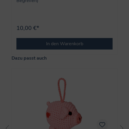
Begreifen)
10,00 €*
In den Warenkorb
Produktgalerie überspringen
Dazu passt auch