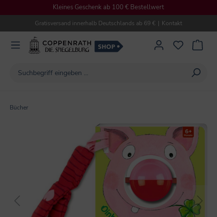
Kleines Geschenk ab 100 € Bestellwert
alt springen
Gratisversand innerhalb Deutschlands ab 69 €
|
Kontakt
Bücher
Bildergalerie überspringen