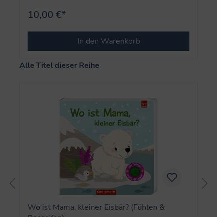
10,00 €*
In den Warenkorb
Produktgalerie überspringen
Alle Titel dieser Reihe
Wo ist Mama, kleiner Eisbär? (Fühlen &