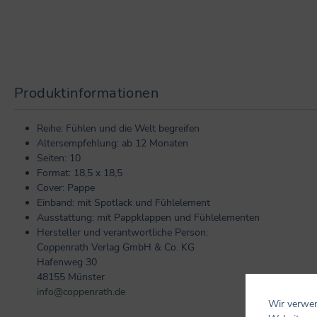
Produktinformationen
Reihe: Fühlen und die Welt begreifen
Altersempfehlung: ab 12 Monaten
Seiten: 10
Format: 18,5 x 18,5
Cover: Pappe
Einband: mit Spotlack und Fühlelement
Ausstattung: mit Pappklappen und Fühlelementen
Hersteller und verantwortliche Person:
Coppenrath Verlag GmbH & Co. KG
Hafenweg 30
48155 Münster
info@coppenrath.de
Wir verwen