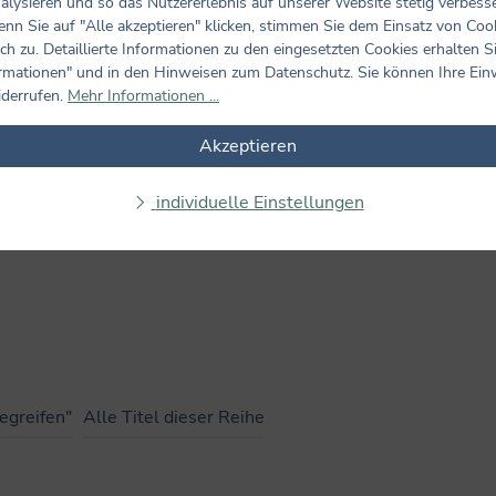
alysieren und so das Nutzererlebnis auf unserer Website stetig verbess
nn Sie auf "Alle akzeptieren" klicken, stimmen Sie dem Einsatz von Coo
ch zu. Detaillierte Informationen zu den eingesetzten Cookies erhalten S
rmationen" und in den Hinweisen zum Datenschutz. Sie können Ihre Ein
iderrufen.
Mehr Informationen ...
Bewertungen nur in der aktuellen Sprache anzeigen.
Akzeptieren
Keine Bewertungen gefunden. Teilen Sie Ihre Erfahrungen m
individuelle Einstellungen
egreifen"
Alle Titel dieser Reihe