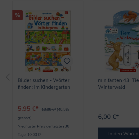
%
Bilder suchen - Wörter
minifanten 43: Ti
finden: Im Kindergarten
Winterwald
5,95 €*
10,00 €*
(40.5%
6,00 €*
gespart)
Niedrigster Preis der letzten 30
In den Waren
Tage: 10,00 €*