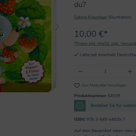
du?
Sabine Kraushaar
(Illustration)
10,00 €*
*Preise inkl. MwSt. zzgl. Versan
Lieferzeit innerhalb Deutsch
Produkt Anzahl: Gi
Zum Merkzettel hinzufügen
Produktnummer:
64939
Bestellen Sie für weite
ISBN:
978-3-649-64939-7
Auf dem Bauernhof leben viele gr