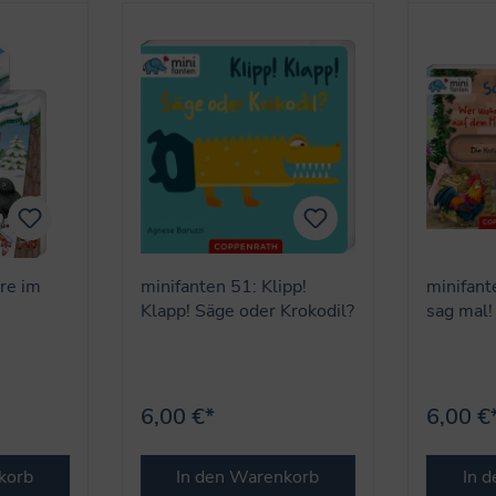
ere im
minifanten 51: Klipp!
minifant
Klapp! Säge oder Krokodil?
sag mal!
dem Hof
6,00 €*
6,00 €
korb
In den Warenkorb
In 