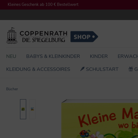
Kleines Geschenk ab 100 € Bestellwert
springen
Zur Hauptnavigation springen
NEU
BABYS & KLEINKINDER
KINDER
ERWAC
KLEIDUNG & ACCESSOIRES
SCHULSTART
G
Bücher
Bildergalerie überspringen