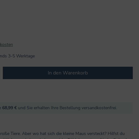
dkosten
lands 3-5 Werktage
b den gewünschten Wert ein oder benutze
In den Warenkorb
re
68,99 €
und Sie erhalten Ihre Bestellung versandkostenfrei.
oße Tiere. Aber wo hat sich die kleine Maus versteckt? Hilfst du