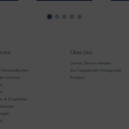
rvice
Über Uns
Lernen Sie uns kennen
nd Versandkosten
Zur Coppenrath-Verlagswelt
die Schweiz
Kreative
en
en
n & Ersatzteile
Retouren
ungen
it