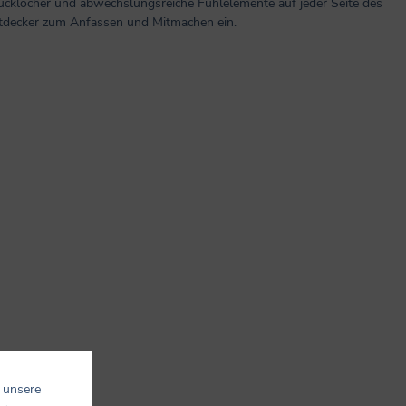
cklöcher und abwechslungsreiche Fühlelemente auf jeder Seite des
ntdecker zum Anfassen und Mitmachen ein.
 unsere