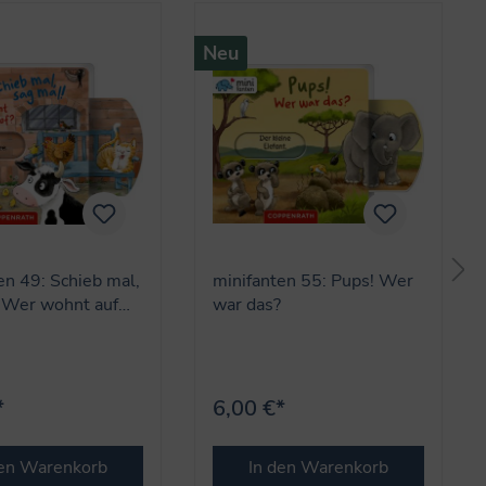
Neu
en 49: Schieb mal,
minifanten 55: Pups! Wer
 Wer wohnt auf
war das?
?
*
6,00 €*
den Warenkorb
In den Warenkorb