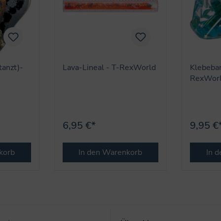
tanzt)-
Lava-Lineal - T-RexWorld
Klebeban
RexWor
6,95 €*
9,95 €
korb
In den Warenkorb
In 