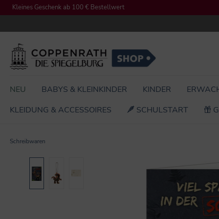
Kleines Geschenk ab 100 € Bestellwert
springen
Zur Hauptnavigation springen
NEU
BABYS & KLEINKINDER
KINDER
ERWAC
KLEIDUNG & ACCESSOIRES
SCHULSTART
G
Schreibwaren
Bildergalerie überspringen