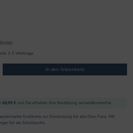
dkosten
lands 3-5 Werktage
b den gewünschten Wert ein oder benutze
In den Warenkorb
re
68,99 €
und Sie erhalten Ihre Bestellung versandkostenfrei.
saurierstarke Grußkarte zur Einschulung für alle Dino-Fans. Mit
er für die Schultasche.