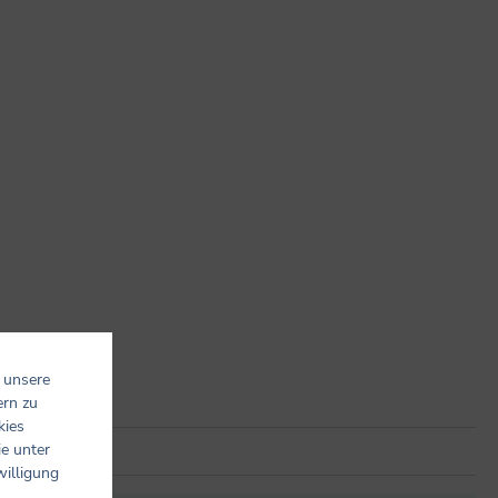
 unsere
ern zu
kies
ie unter
willigung