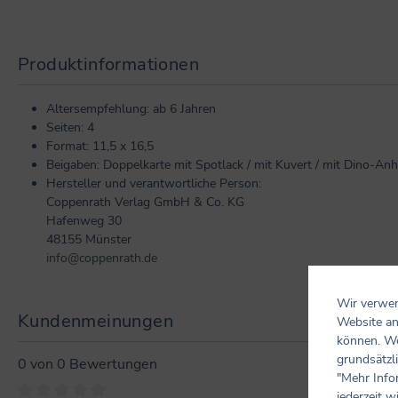
Produktinformationen
Altersempfehlung: ab 6 Jahren
Seiten: 4
Format: 11,5 x 16,5
Beigaben: Doppelkarte mit Spotlack / mit Kuvert / mit Dino-An
Hersteller und verantwortliche Person:
Coppenrath Verlag GmbH & Co. KG
Hafenweg 30
48155 Münster
info@coppenrath.de
Wir verwen
Kundenmeinungen
Website an
können. We
grundsätzli
0 von 0 Bewertungen
"Mehr Info
jederzeit w