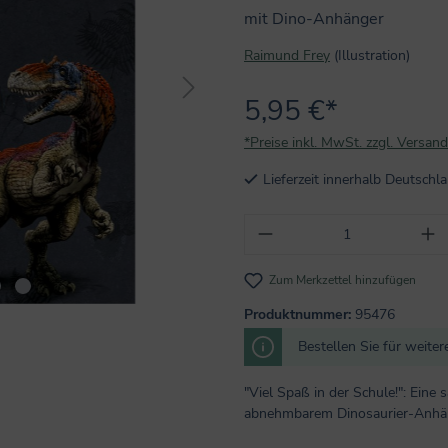
mit Dino-Anhänger
Raimund Frey
(Illustration)
5,95 €*
*Preise inkl. MwSt. zzgl. Versan
Lieferzeit innerhalb Deutsch
Produkt Anzahl: Gi
Zum Merkzettel hinzufügen
Produktnummer:
95476
Bestellen Sie für weite
"Viel Spaß in der Schule!": Eine 
abnehmbarem Dinosaurier-Anhäng