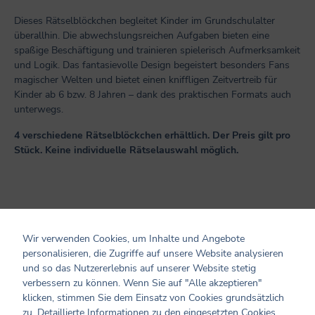
Dieses Rätselblöckchen begleitet Kinder im Grundschulalter
überallhin. Die abwechslungsreichen Aufgaben bieten eine
spaßige Beschäftigung und trainieren spielerisch Aufmerksamkeit
und Logik. Das fantasievolle Design begeistert besonders Fans
magischer Welten und bietet einen kniffligen Zeitvertreib für
Kinder ab 6 bzw. 8 Jahren – dank des praktischen Formats auch
unterwegs.
4 verschiedene Rätselblöckchen erhältlich. Der Preis gilt pro
Stück. Keine individuelle Rätselauswahl möglich.
Produktinformationen
Wir verwenden Cookies, um Inhalte und Angebote
personalisieren, die Zugriffe auf unsere Website analysieren
Altersempfehlung: ab 6 Jahren
und so das Nutzererlebnis auf unserer Website stetig
Seiten: 72
verbessern zu können. Wenn Sie auf "Alle akzeptieren"
Format: 10,5 x 14,8
klicken, stimmen Sie dem Einsatz von Cookies grundsätzlich
Cover: Broschur
zu. Detaillierte Informationen zu den eingesetzten Cookies