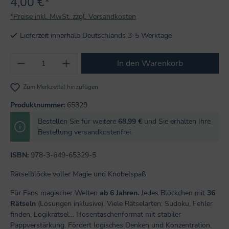
4,00 €*
*Preise inkl. MwSt. zzgl. Versandkosten
Lieferzeit innerhalb Deutschlands 3-5 Werktage
Produkt Anzahl: Gib den gewünschten Wert
In den Warenkorb
Zum Merkzettel hinzufügen
Produktnummer:
65329
Bestellen Sie für weitere
68,99 €
und Sie erhalten Ihre
Bestellung versandkostenfrei.
ISBN:
978-3-649-65329-5
Rätselblöcke voller Magie und Knobelspaß
Für Fans magischer Welten
ab 6 Jahren.
Jedes Blöckchen mit
36
Rätseln
(Lösungen inklusive). Viele Rätselarten: Sudoku, Fehler
finden, Logikrätsel… Hosentaschenformat mit stabiler
Pappverstärkung. Fördert logisches Denken und Konzentration.