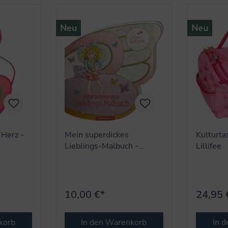
Neu
Neu
 Herz -
Mein superdickes
Kulturta
Lieblings-Malbuch -
Lillifee
formgestanzt (Lillifee)
10,00 €*
24,95 
korb
In den Warenkorb
In 