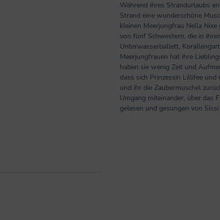
Während ihres Strandurlaubs ent
Strand eine wunderschöne Musche
kleinen Meerjungfrau Nella Nixe 
von fünf Schwestern, die in ihr
Unterwasserballett, Korallengar
Meerjungfrauen hat ihre Liebling
haben sie wenig Zeit und Aufmer
dass sich Prinzessin Lillifee un
und ihr die Zaubermuschel zurü
Umgang miteinander, über das 
gelesen und gesungen von Sissi 