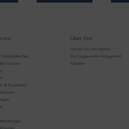
rvice
Über Uns
Lernen Sie uns kennen
nd Versandkosten
Zur Coppenrath-Verlagswelt
die Schweiz
Kreative
en
en
n & Ersatzteile
Retouren
ungen
it
erklärungen
ellungen