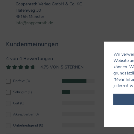
Coppenrath Verlag GmbH & Co. KG
Hafenweg 30
48155 Münster
info@coppenrath.de
Kundenmeinungen
Wir verwen
4 von 4 Bewertungen
Website an
können. We
4.75 VON 5 STERNEN
grundsätzli
Durchschnittliche Bewertung von 4.7 von 5 Sternen
"Mehr Info
Perfekt (3)
75%
jederzeit w
Sehr gut (1)
25%
Gut (0)
0%
Akzeptierbar (0)
0%
Unbefriedigend (0)
0%