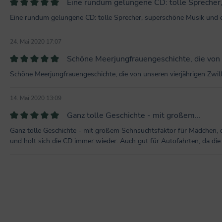
Eine rundum gelungene CD: tolle Sprecher,.
Bewertung mit 5 von 5 Sternen
Eine rundum gelungene CD: tolle Sprecher, superschöne Musik und 
24. Mai 2020 17:07
Schöne Meerjungfrauengeschichte, die von u
Bewertung mit 5 von 5 Sternen
Schöne Meerjungfrauengeschichte, die von unseren vierjährigen Zwill
14. Mai 2020 13:09
Ganz tolle Geschichte - mit großem...
Bewertung mit 5 von 5 Sternen
Ganz tolle Geschichte - mit großem Sehnsuchtsfaktor für Mädchen, d
und holt sich die CD immer wieder. Auch gut für Autofahrten, da die 