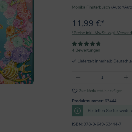
Monika Finsterbusch
(Autor/Autor
11,99 €*
*Preise inkl. MwSt. zzgl. Versan
Durchschnittliche Bewertung von
4 Bewertungen
Lieferzeit innerhalb Deutsch
Produkt Anzahl: Gi
Zum Merkzettel hinzufügen
Produktnummer:
63444
Bestellen Sie für weite
ISBN:
978-3-649-63444-7