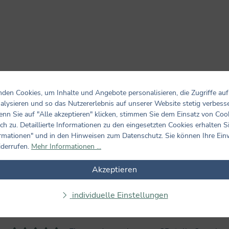
den Cookies, um Inhalte und Angebote personalisieren, die Zugriffe auf
alysieren und so das Nutzererlebnis auf unserer Website stetig verbess
Bewertungen nur in der aktuellen Sprache anzeigen.
nn Sie auf "Alle akzeptieren" klicken, stimmen Sie dem Einsatz von Coo
ch zu. Detaillierte Informationen zu den eingesetzten Cookies erhalten S
rmationen" und in den Hinweisen zum Datenschutz. Sie können Ihre Ein
4
Bewertungen
iderrufen.
Mehr Informationen ...
9. Juni 2020 17:56
Akzeptieren
Tolle Geschichte mit viel...
Bewertung mit 4 von 5 Sternen
Tolle Geschichte mit viel Meerjungfrauenzauber und toller Musik!
individuelle Einstellungen
5. Juni 2020 19:34