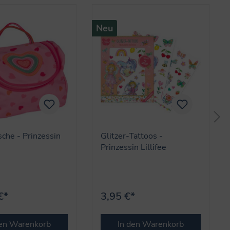
Neu
sche - Prinzessin
Glitzer-Tattoos -
Prinzessin Lillifee
€*
3,95 €*
den Warenkorb
In den Warenkorb