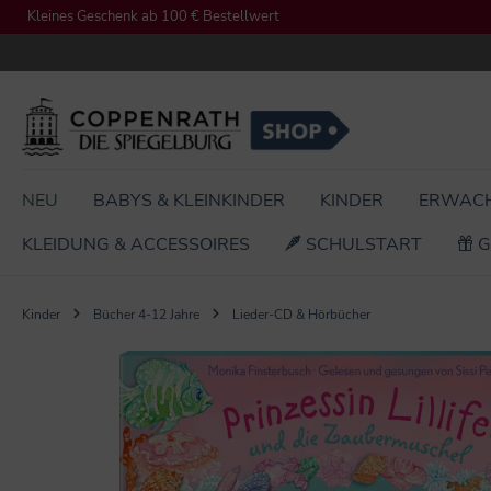
Kleines Geschenk ab 100 € Bestellwert
springen
Zur Hauptnavigation springen
NEU
BABYS & KLEINKINDER
KINDER
ERWAC
KLEIDUNG & ACCESSOIRES
SCHULSTART
G
Kinder
Bücher 4-12 Jahre
Lieder-CD & Hörbücher
Bildergalerie überspringen