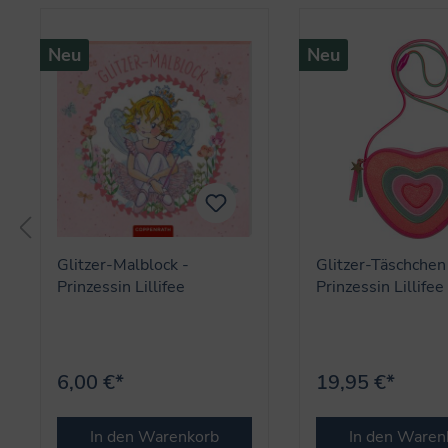
Neu
Neu
Glitzer-Malblock -
Glitzer-Täschchen
Prinzessin Lillifee
Prinzessin Lillifee
6,00 €*
19,95 €*
In den Warenkorb
In den Waren