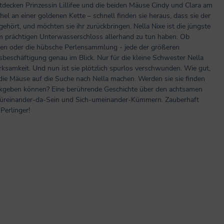
decken Prinzessin Lillifee und die beiden Mäuse Cindy und Clara am
l an einer goldenen Kette – schnell finden sie heraus, dass sie der
gehört, und möchten sie ihr zurückbringen. Nella Nixe ist die jüngste
em prächtigen Unterwasserschloss allerhand zu tun haben. Ob
ten oder die hübsche Perlensammlung - jede der größeren
sbeschäftigung genau im Blick. Nur für die kleine Schwester Nella
ksamkeit. Und nun ist sie plötzlich spurlos verschwunden. Wie gut,
d die Mäuse auf die Suche nach Nella machen. Werden sie sie finden
ckgeben können? Eine berührende Geschichte über den achtsamen
Füreinander-da-Sein und Sich-umeinander-Kümmern. Zauberhaft
Perlinger!