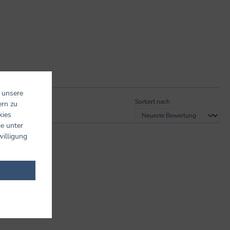
 unsere
Sortiert nach
ern zu
kies
ie unter
willigung