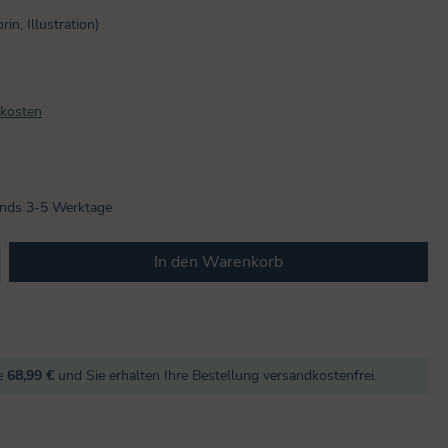
in, Illustration)
dkosten
 4.7 von 5 Sternen
lands 3-5 Werktage
b den gewünschten Wert ein oder benutze
In den Warenkorb
re
68,99 €
und Sie erhalten Ihre Bestellung versandkostenfrei.