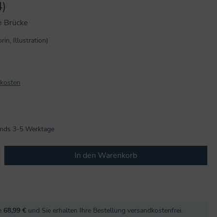
4)
e Brücke
in, Illustration)
dkosten
n 5 von 5 Sternen
lands 3-5 Werktage
b den gewünschten Wert ein oder benutze
In den Warenkorb
re
68,99 €
und Sie erhalten Ihre Bestellung versandkostenfrei.