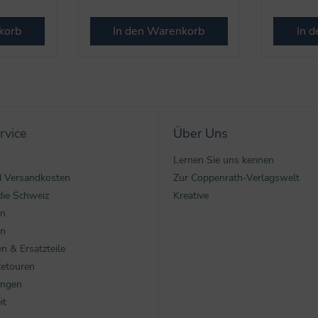
korb
In den Warenkorb
In 
rvice
Über Uns
Lernen Sie uns kennen
nd Versandkosten
Zur Coppenrath-Verlagswelt
die Schweiz
Kreative
en
en
n & Ersatzteile
Retouren
ungen
it