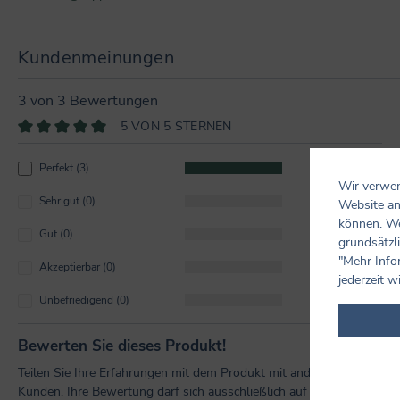
Kundenmeinungen
3 von 3 Bewertungen
5 VON 5 STERNEN
Durchschnittliche Bewertung von 5 von 5 Sternen
Perfekt (3)
100%
Wir verwen
Sehr gut (0)
0%
Website an
können. We
Gut (0)
0%
grundsätzli
"Mehr Info
Akzeptierbar (0)
0%
jederzeit w
Unbefriedigend (0)
0%
Bewerten Sie dieses Produkt!
Teilen Sie Ihre Erfahrungen mit dem Produkt mit anderen
Kunden. Ihre Bewertung darf sich ausschließlich auf Produkte