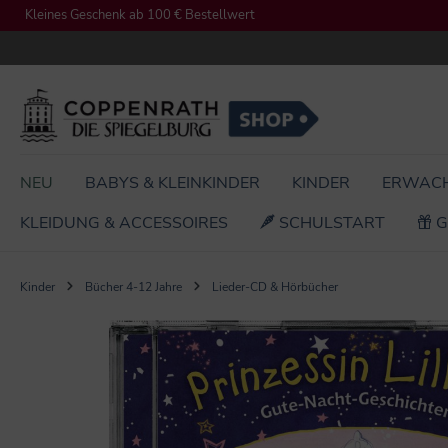
Kleines Geschenk ab 100 € Bestellwert
springen
Zur Hauptnavigation springen
NEU
BABYS & KLEINKINDER
KINDER
ERWAC
KLEIDUNG & ACCESSOIRES
SCHULSTART
G
Kinder
Bücher 4-12 Jahre
Lieder-CD & Hörbücher
Bildergalerie überspringen