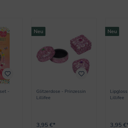
Neu
Neu
set -
Glitzerdose - Prinzessin
Lipgloss
Lillifee
Lillifee
3,95 €*
3,95 €