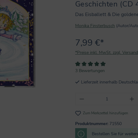
Geschichten (CD 
Das Eisballett & Die golden
Monika Finsterbusch
(Autor/Autor
7,99 €*
*Preise inkl. MwSt. zzgl. Versan
Durchschnittliche Bewertung vo
3 Bewertungen
Lieferzeit innerhalb Deutsch
Produkt Anzahl: Gi
Zum Merkzettel hinzufügen
Produktnummer:
71550
Bestellen Sie für weite