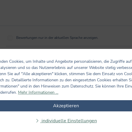
Bewertungen nur in der aktuellen Sprache anzeigen.
3
Bewertungen
den Cookies, um Inhalte und Angebote personalisieren, die Zugriffe auf
24. August 2020 08:01
alysieren und so das Nutzererlebnis auf unserer Website stetig verbess
nn Sie auf "Alle akzeptieren" klicken, stimmen Sie dem Einsatz von Coo
Schöne CD mit zwei...
ch zu. Detaillierte Informationen zu den eingesetzten Cookies erhalten S
Bewertung mit 5 von 5 Sternen
Schöne CD mit zwei Geschichten. Zum Einschlafen oder für zwischen
rmationen" und in den Hinweisen zum Datenschutz. Sie können Ihre Ein
iderrufen.
Mehr Informationen ...
5. Juni 2020 19:15
Akzeptieren
Wir haben jetzt in der Corona-Zeit...
Bewertung mit 5 von 5 Sternen
Wir haben jetzt in der Corona-Zeit diese wunderbaren Gute-Nacht-Ge
individuelle Einstellungen
Tochter (4 Jahre) als auch die Große (6 Jahre) hören nun abends zum
ausmacht: Jede CD enthält zwei unterschiedliche Geschichten und meh