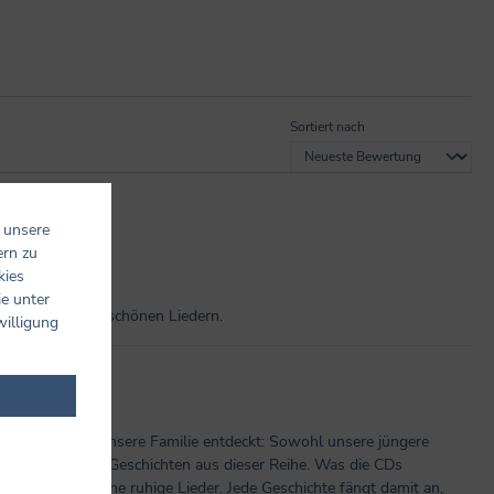
Sortiert nach
 unsere
ern zu
kies
ie unter
durch. Mit echt schönen Liedern.
willigung
schichten für unsere Familie entdeckt: Sowohl unsere jüngere
 Einschlafen die Geschichten aus dieser Reihe. Was die CDs
rere sehr schöne ruhige Lieder. Jede Geschichte fängt damit an,