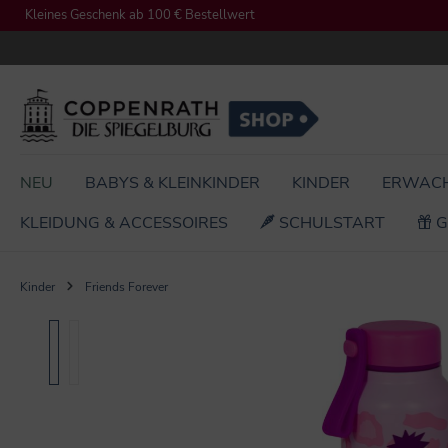
Kleines Geschenk ab 100 € Bestellwert
springen
Zur Hauptnavigation springen
NEU
BABYS & KLEINKINDER
KINDER
ERWAC
KLEIDUNG & ACCESSOIRES
SCHULSTART
G
Kinder
Friends Forever
Bildergalerie überspringen