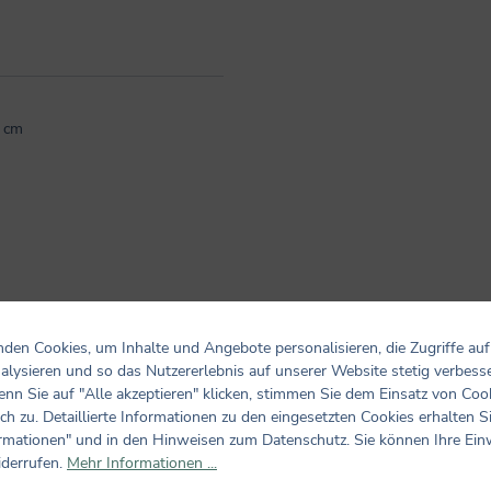
7 cm
den Cookies, um Inhalte und Angebote personalisieren, die Zugriffe auf
alysieren und so das Nutzererlebnis auf unserer Website stetig verbess
nn Sie auf "Alle akzeptieren" klicken, stimmen Sie dem Einsatz von Coo
Bewertungen nur in der aktuellen Sprache anzeigen.
ch zu. Detaillierte Informationen zu den eingesetzten Cookies erhalten S
rmationen" und in den Hinweisen zum Datenschutz. Sie können Ihre Ein
Keine Bewertungen gefunden. Teilen Sie Ihre Erfahrungen m
iderrufen.
Mehr Informationen ...