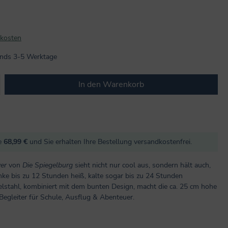
dkosten
lands 3-5 Werktage
b den gewünschten Wert ein oder benutze
In den Warenkorb
re
68,99 €
und Sie erhalten Ihre Bestellung versandkostenfrei.
ver
von
Die Spiegelburg
sieht nicht nur cool aus, sondern hält auch,
nke bis zu 12 Stunden heiß, kalte sogar bis zu 24 Stunden
elstahl, kombiniert mit dem bunten Design, macht die ca. 25 cm hohe
Begleiter für Schule, Ausflug & Abenteuer.