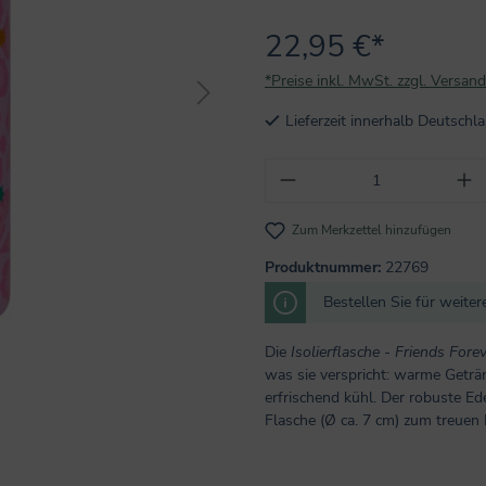
22,95 €*
*Preise inkl. MwSt. zzgl. Versan
Lieferzeit innerhalb Deutsch
Produkt Anzahl: Gi
Zum Merkzettel hinzufügen
Produktnummer:
22769
Bestellen Sie für weite
Die
Isolierflasche - Friends Fore
was sie verspricht: warme Geträ
erfrischend kühl. Der robuste Ed
Flasche (Ø ca. 7 cm) zum treuen 