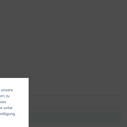
 unsere
ern zu
kies
ie unter
willigung
it anderen.