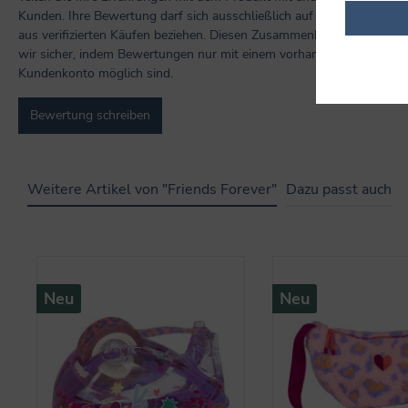
Kunden. Ihre Bewertung darf sich ausschließlich auf Produkte
aus verifizierten Käufen beziehen. Diesen Zusammenhang stellen
wir sicher, indem Bewertungen nur mit einem vorhandenen
Kundenkonto möglich sind.
Bewertung schreiben
Weitere Artikel von "Friends Forever"
Dazu passt auch
Produktgalerie überspringen
Neu
Neu