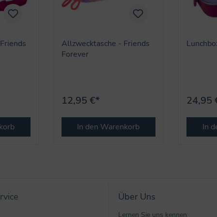
Friends
Allzwecktasche - Friends
Lunchbox
Forever
12,95 €*
24,95 
korb
In den Warenkorb
In 
rvice
Über Uns
Lernen Sie uns kennen